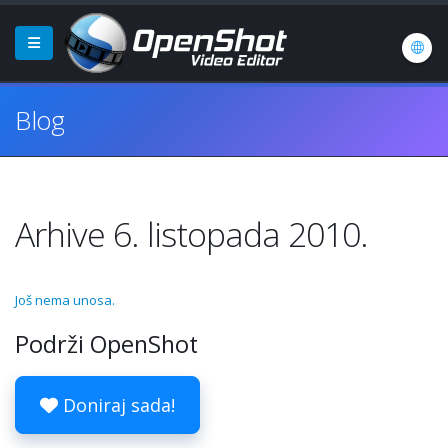
Blog
Arhive 6. listopada 2010.
Još nema unosa.
Podrži OpenShot
Doniraj sada!