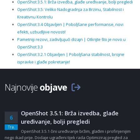
OpenShot 3.5.1: Brža izvedba, glađe uređivanje, bolji pregledi
OpenShot 3.5: Veliko Nadogradnja za Brzinu, Stabilnost i
Kreativnu Kontrolu
OpenShot 3.4 Objavljen | Poboljšane performanse, novi
efekti, uzbudljive novosti!
Pametniji rezovi, zadivljujući dizajn | Otkrijte što je novo u
OpenShot 3.3
OpenShot 3.2.1 Objavljen | Poboljšana stabilnost, brojne
ispravke i glađe pokretanje!
Najnovije
objave
OpenShot 3.5.1: Brža izvedba, glađe
6
uređivanje, bolji pregledi
Tra.
OpenShot 3.5.1 čini uređivanje bržim, glađim i profinjenijim
nego ikad prije. Dodaje ugrađeni tijek rada Optimiziraj pregled za