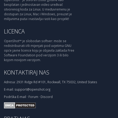
besplatan i jednostavan video uređivač
otvorenog koda za Linux. U međuvremenu je
dostupan za Linux, Mac i Windows, preuzet je
milijunima puta i nastavlja rasti kao projekt!
LICENCA
OpenShot™ je slobodan softver: može se
redistribuirati i/ili mijenjati pod uvjetima GNU
opće javne licence koju je objavila zaklada Free
Software Foundation pod verzijom 3 ili bilo
kojom novijom verzijom.
KONTAKTIRAJ NAS
Adresa:
2931 Ridge Rd #101, Rockwall, TX 75032, United States
E-mail:
support@openshot.org
Podrška
E-mail
·
Forum
·
Discord