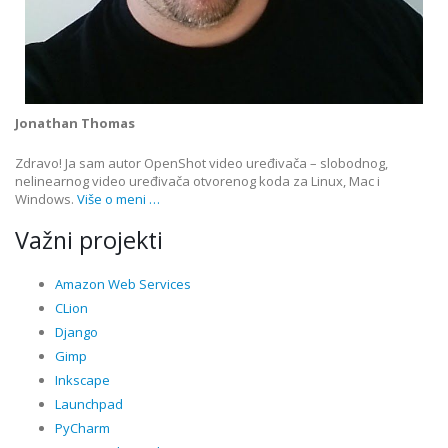
Jonathan Thomas
Zdravo! Ja sam autor OpenShot video uređivača – slobodnog,
nelinearnog video uređivača otvorenog koda za Linux, Mac i
Windows.
Više o meni …
Važni projekti
Amazon Web Services
CLion
Django
Gimp
Inkscape
Launchpad
PyCharm