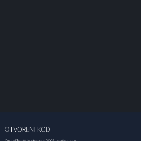
OTVORENI KOD
OpenShot™ je stvoren 2008. godine kao