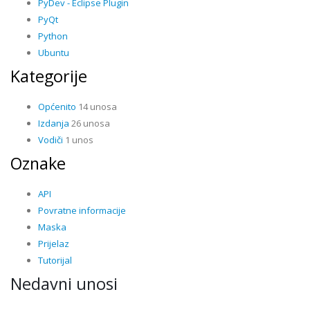
PyDev - Eclipse Plugin
PyQt
Python
Ubuntu
Kategorije
Općenito
14 unosa
Izdanja
26 unosa
Vodiči
1 unos
Oznake
API
Povratne informacije
Maska
Prijelaz
Tutorijal
Nedavni unosi