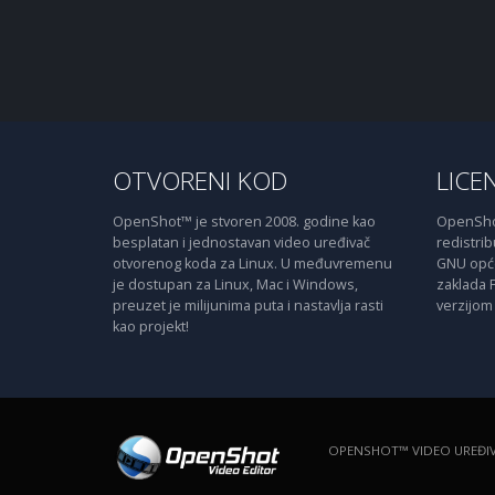
OTVORENI KOD
LICE
OpenShot™ je stvoren 2008. godine kao
OpenShot
besplatan i jednostavan video uređivač
redistribu
otvorenog koda za Linux. U međuvremenu
GNU opće 
je dostupan za Linux, Mac i Windows,
zaklada 
preuzet je milijunima puta i nastavlja rasti
verzijom 
kao projekt!
OPENSHOT™ VIDEO UREĐI