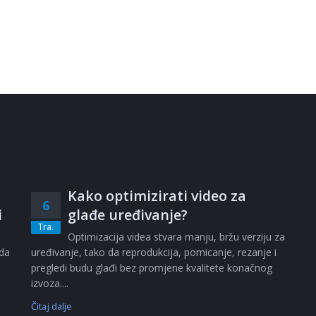
Kako optimizirati video za
6
i
glađe uređivanje?
Tra.
i
Optimizacija videa stvara manju, bržu verziju za
ada
uređivanje, tako da reprodukcija, pomicanje, rezanje i
pregledi budu glađi bez promjene kvalitete konačnog
izvoza....
Čitaj dalje