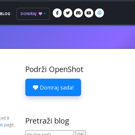
BLOG
DONIRAJ
Podrži OpenShot
Doniraj sada!
ted 8
Pretraži blog
ns
page.