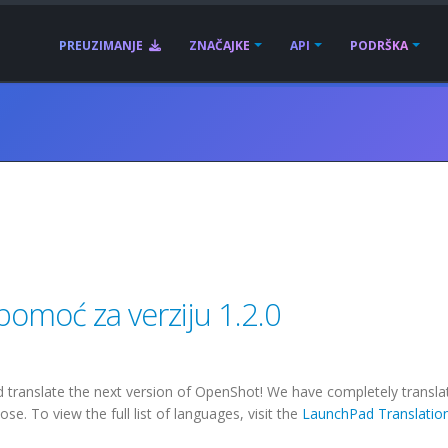
PREUZIMANJE
ZNAČAJKE
API
PODRŠKA
pomoć za verziju 1.2.0
translate the next version of OpenShot! We have completely transla
e. To view the full list of languages, visit the
LaunchPad Translatio