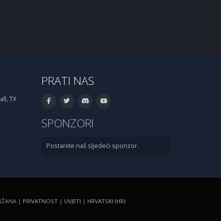
PRATI NAS
ll, TX
SPONZORI
Postanite naš sljedeći sponzor.
DRŽANA |
PRIVATNOST
|
UVJETI
|
HRVATSKI (HR)