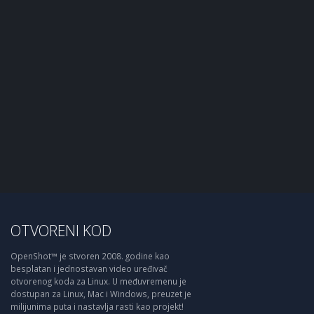
OTVORENI KOD
OpenShot™ je stvoren 2008. godine kao
besplatan i jednostavan video uređivač
otvorenog koda za Linux. U međuvremenu je
dostupan za Linux, Mac i Windows, preuzet je
milijunima puta i nastavlja rasti kao projekt!