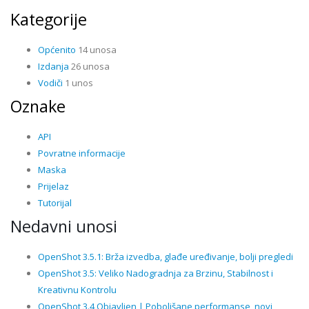
Kategorije
Općenito
14 unosa
Izdanja
26 unosa
Vodiči
1 unos
Oznake
API
Povratne informacije
Maska
Prijelaz
Tutorijal
Nedavni unosi
OpenShot 3.5.1: Brža izvedba, glađe uređivanje, bolji pregledi
OpenShot 3.5: Veliko Nadogradnja za Brzinu, Stabilnost i
Kreativnu Kontrolu
OpenShot 3.4 Objavljen | Poboljšane performanse, novi