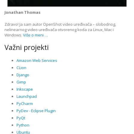
Jonathan Thomas
Zdravo! Ja sam autor OpenShot video uređivača – slobodnog,
nelinearnog video uređivača otvorenog koda za Linux, Mac i
Windows.
Više o meni …
Važni projekti
Amazon Web Services
CLion
Django
Gimp
Inkscape
Launchpad
PyCharm
PyDev - Eclipse Plugin
PyQt
Python
Ubuntu