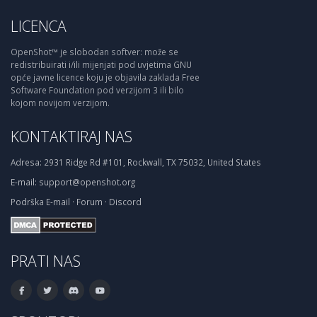
LICENCA
OpenShot™ je slobodan softver: može se
redistribuirati i/ili mijenjati pod uvjetima GNU
opće javne licence koju je objavila zaklada Free
Software Foundation pod verzijom 3 ili bilo
kojom novijom verzijom.
KONTAKTIRAJ NAS
Adresa:
2931 Ridge Rd #101, Rockwall, TX 75032, United States
E-mail:
support@openshot.org
Podrška
E-mail
·
Forum
·
Discord
PRATI NAS