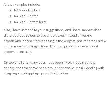
A few examples include:
1/4 Size - Top Left
1/4 Size - Center
1/4 Size - Bottom Right
Also, I have listened to your suggestions, and I have improved the
clip properties screen to use checkboxes instead of yes/no
dropdowns, added more padding to the widgets, and renamed a few
of the more confusing options. It is now quicker than ever to set
properties on a clip!
On top of all this, many bugs have been fixed, including a few
sneaky ones that have been around for awhile. Mainly dealing with
dragging and dropping clips on the timeline.