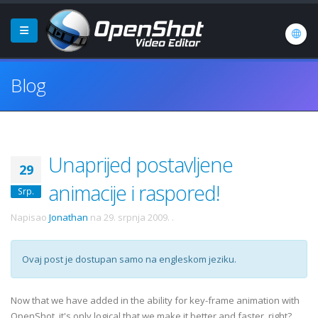
Blog
Unaprijed postavljene
29
animacije i raspored!
Srp.
Napisao
Jonathan
na
29. srpnja 2009.
.
Ovaj post je dostupan samo na engleskom jeziku.
Now that we have added in the ability for key-frame animation with
OpenShot, it's only logical that we make it better and faster, right?