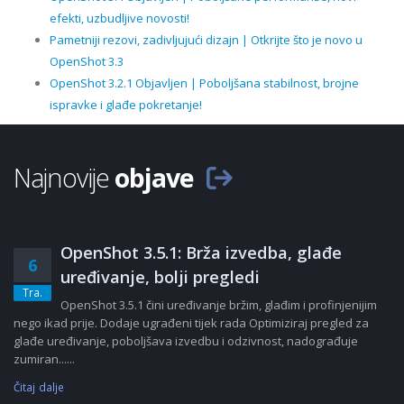
efekti, uzbudljive novosti!
Pametniji rezovi, zadivljujući dizajn | Otkrijte što je novo u
OpenShot 3.3
OpenShot 3.2.1 Objavljen | Poboljšana stabilnost, brojne
ispravke i glađe pokretanje!
Najnovije
objave
OpenShot 3.5.1: Brža izvedba, glađe
6
uređivanje, bolji pregledi
Tra.
OpenShot 3.5.1 čini uređivanje bržim, glađim i profinjenijim
nego ikad prije. Dodaje ugrađeni tijek rada Optimiziraj pregled za
glađe uređivanje, poboljšava izvedbu i odzivnost, nadograđuje
zumiran......
Čitaj dalje