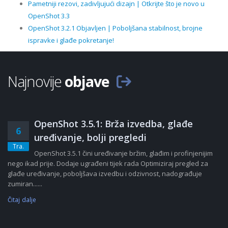
Pametniji rezovi, zadivljujući dizajn | Otkrijte što je novo u
OpenShot 3.3
OpenShot 3.2.1 Objavljen | Poboljšana stabilnost, brojne
ispravke i glađe pokretanje!
Najnovije
objave
OpenShot 3.5.1: Brža izvedba, glađe
6
uređivanje, bolji pregledi
Tra.
OpenShot 3.5.1 čini uređivanje bržim, glađim i profinjenijim
nego ikad prije. Dodaje ugrađeni tijek rada Optimiziraj pregled za
glađe uređivanje, poboljšava izvedbu i odzivnost, nadograđuje
zumiran......
Čitaj dalje