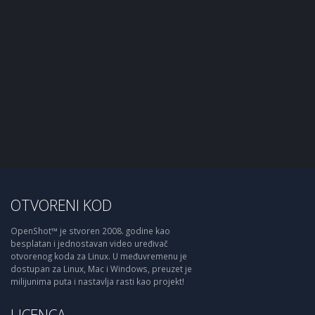
OTVORENI KOD
OpenShot™ je stvoren 2008. godine kao
besplatan i jednostavan video uređivač
otvorenog koda za Linux. U međuvremenu je
dostupan za Linux, Mac i Windows, preuzet je
milijunima puta i nastavlja rasti kao projekt!
LICENCA