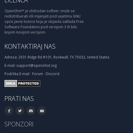
OpenShot™ je slobodan softver: može se
redistribuirati i/ili mijenjati pod uvjetima GNU
opće javne licence koju je objavila zaklada Free
Software Foundation pod verzijom 3 ili bilo
kojom novijom verzijom.
KONTAKTIRAJ NAS
Adresa:
2931 Ridge Rd #101, Rockwall, TX 75032, United States
E-mail:
support@openshot.org
Podrška
E-mail
·
Forum
·
Discord
PRATI NAS
SPONZORI