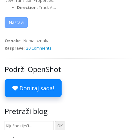
New Transition Properties:
Direction:
Track A ...
Nastavi
Oznake
:
Nema oznaka
Rasprave
:
20 Comments
Podrži OpenShot
Doniraj sada!
Pretraži blog