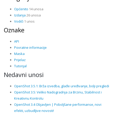
Općenito
14 unosa
Izdanja
26 unosa
Vodiči
1 unos
Oznake
API
Povratne informacije
Maska
Prijelaz
Tutorijal
Nedavni unosi
OpenShot 3.5.1: Brža izvedba, glađe uređivanje, bolji pregledi
OpenShot 3.5: Veliko Nadogradnja za Brzinu, Stabilnost i
Kreativnu Kontrolu
OpenShot 3.4 Objavljen | Poboljšane performanse, novi
efekti, uzbudljive novosti!