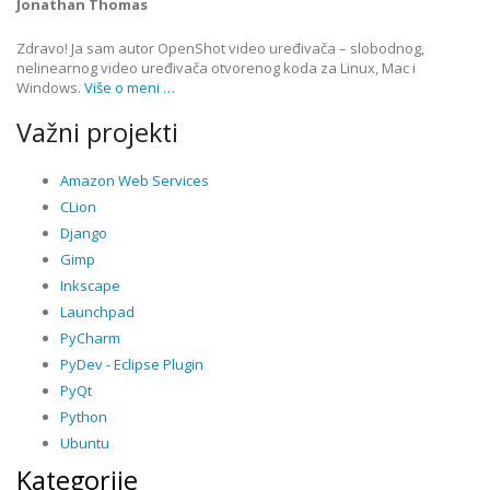
Jonathan Thomas
Zdravo! Ja sam autor OpenShot video uređivača – slobodnog,
nelinearnog video uređivača otvorenog koda za Linux, Mac i
Windows.
Više o meni …
Važni projekti
Amazon Web Services
CLion
Django
Gimp
Inkscape
Launchpad
PyCharm
PyDev - Eclipse Plugin
PyQt
Python
Ubuntu
Kategorije