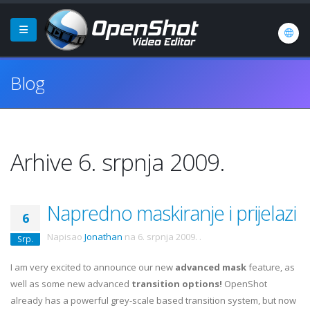
Blog
Arhive 6. srpnja 2009.
Napredno maskiranje i prijelazi
6
Napisao
Jonathan
na
6. srpnja 2009.
.
Srp.
I am very excited to announce our new
advanced mask
feature, as
well as some new advanced
transition options!
OpenShot
already has a powerful grey-scale based transition system, but now