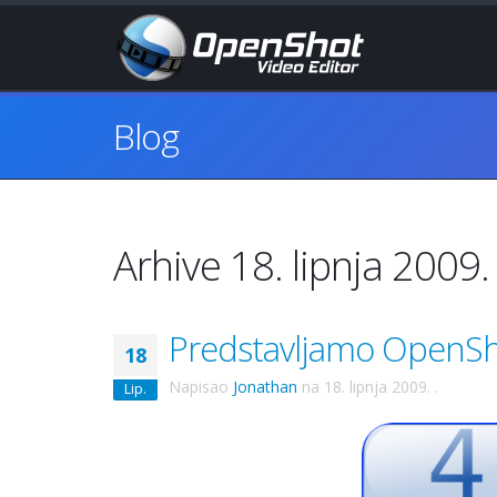
Blog
Arhive 18. lipnja 2009.
Predstavljamo OpenSho
18
Napisao
Jonathan
na
18. lipnja 2009.
.
Lip.