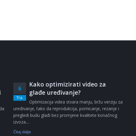
Kako optimizirati video za
6
i
glađe uređivanje?
Tra.
i
Optimizacija videa stvara manju, bržu verziju za
ada
uređivanje, tako da reprodukcija, pomicanje, rezanje i
pregledi budu glađi bez promjene kvalitete konačnog
izvoza....
Čitaj dalje