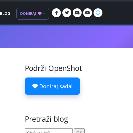
BLOG
DONIRAJ
Podrži OpenShot
Doniraj sada!
Pretraži blog