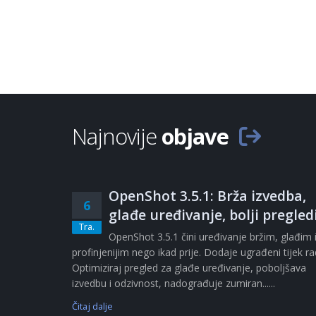
Najnovije
objave
OpenShot 3.5.1: Brža izvedba,
6
glađe uređivanje, bolji pregled
Tra.
OpenShot 3.5.1 čini uređivanje bržim, glađim 
profinjenijim nego ikad prije. Dodaje ugrađeni tijek r
Optimiziraj pregled za glađe uređivanje, poboljšava
izvedbu i odzivnost, nadograđuje zumiran......
Čitaj dalje