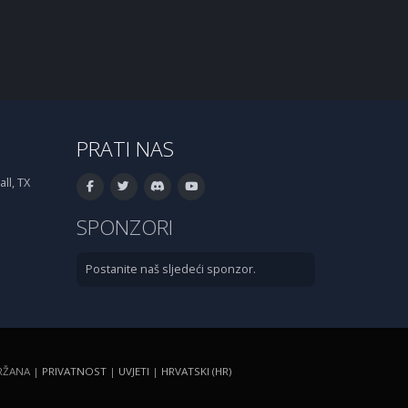
PRATI NAS
ll, TX
SPONZORI
Postanite naš sljedeći sponzor.
DRŽANA |
PRIVATNOST
|
UVJETI
|
HRVATSKI (HR)