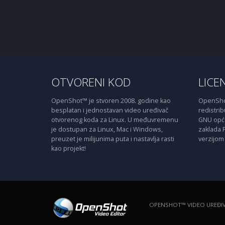
OTVORENI KOD
LICE
OpenShot™ je stvoren 2008. godine kao
OpenShot
besplatan i jednostavan video uređivač
redistribu
otvorenog koda za Linux. U međuvremenu
GNU opće 
je dostupan za Linux, Mac i Windows,
zaklada 
preuzet je milijunima puta i nastavlja rasti
verzijom 
kao projekt!
OPENSHOT™ VIDEO UREĐI