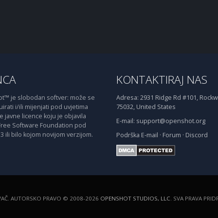
NCA
KONTAKTIRAJ NAS
™ je slobodan softver: može se
Adresa:
2931 Ridge Rd #101, Rockwa
irati i/ili mijenjati pod uvjetima
75032, United States
javne licence koju je objavila
E-mail:
support@openshot.org
Free Software Foundation pod
3 ili bilo kojom novijom verzijom.
Podrška
E-mail
·
Forum
·
Discord
VAČ. AUTORSKO PRAVO © 2008-2026
OPENSHOT STUDIOS, LLC
. SVA PRAVA PRI