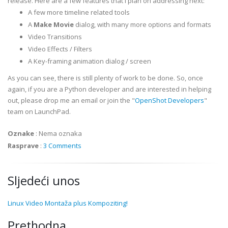
release. Here are a few features that I plan on addressing next:
A few more timeline related tools
A
Make Movie
dialog, with many more options and formats
Video Transitions
Video Effects / Filters
A Key-framing animation dialog / screen
As you can see, there is still plenty of work to be done. So, once
again, if you are a Python developer and are interested in helping
out, please drop me an email or join the "
OpenShot Developers
"
team on LaunchPad.
Oznake
:
Nema oznaka
Rasprave
:
3 Comments
Sljedeći unos
Linux Video Montaža plus Kompoziting!
Prethodna