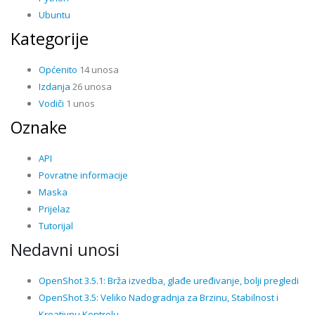
Ubuntu
Kategorije
Općenito
14 unosa
Izdanja
26 unosa
Vodiči
1 unos
Oznake
API
Povratne informacije
Maska
Prijelaz
Tutorijal
Nedavni unosi
OpenShot 3.5.1: Brža izvedba, glađe uređivanje, bolji pregledi
OpenShot 3.5: Veliko Nadogradnja za Brzinu, Stabilnost i
Kreativnu Kontrolu