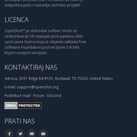
milijunima puta i nastavlja rasti kao projekt!
LICENCA
OpenShot™ je slobodan softver: može se
redistribuirati i/ili mijenjati pod uvjetima GNU
opće javne licence koju je objavila zaklada Free
Software Foundation pod verzijom 3 ili bilo
kojom novijom verzijom.
KONTAKTIRAJ NAS
Adresa:
2931 Ridge Rd #101, Rockwall, TX 75032, United States
E-mail:
support@openshot.org
Podrška
E-mail
·
Forum
·
Discord
PRATI NAS