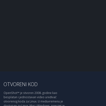
OTVORENI KOD
OpenShot™ je stvoren 2008. godine kao
besplatan i jednostavan video uređivač
otvorenog koda za Linux. U međuvremenu je
dostupan za Linux, Mac i Windows, preuzet je