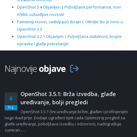
OpenShot 3.4 Objavljen | Poboljšane performanse, novi
efekti, uzbudljive novosti!
Pametniji rezovi, zadivljujući dizajn | Otkrijte što je novo u
OpenShot 3.3
OpenShot 3.2.1 Objavljen | Poboljšana stabilnost, brojne
ispravke i glađe pokretanje!
Najnovije
objave
OpenShot 3.5.1: Brža izvedba, glađe
6
uređivanje, bolji pregledi
Tra.
OpenShot 3.5.1 čini uređivanje bržim, glađim i profinjenijim
nego ikad prije. Dodaje ugrađeni tijek rada Optimiziraj pregled za
glađe uređivanje, poboljšava izvedbu i odzivnost, nadograđuje
zumiran......