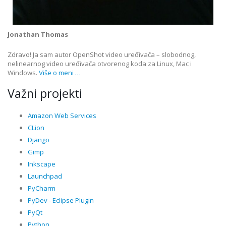
Jonathan Thomas
Zdravo! Ja sam autor OpenShot video uređivača – slobodnog,
nelinearnog video uređivača otvorenog koda za Linux, Mac i
Windows.
Više o meni …
Važni projekti
Amazon Web Services
CLion
Django
Gimp
Inkscape
Launchpad
PyCharm
PyDev - Eclipse Plugin
PyQt
Python