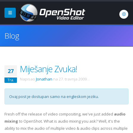
Blog
Miješanje Zvuka!
27
Napisao
Jonathan
na
27. travnja 2009.
.
Tra.
Ovaj post je dostupan samo na engleskom jeziku.
Fresh off the release of video compositing, we've just added
audio
mixing
to OpenShot. What is audio mixing you ask? Well, it's the
ability to mix the audio of multiple video & audio clips across multiple