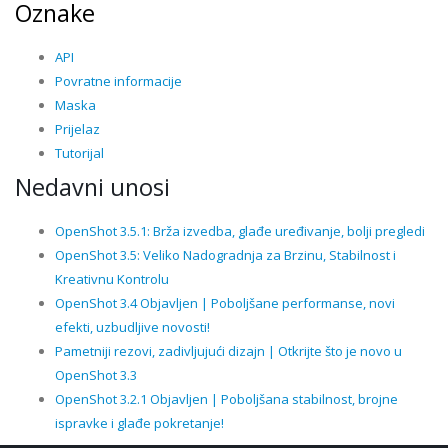
Oznake
API
Povratne informacije
Maska
Prijelaz
Tutorijal
Nedavni unosi
OpenShot 3.5.1: Brža izvedba, glađe uređivanje, bolji pregledi
OpenShot 3.5: Veliko Nadogradnja za Brzinu, Stabilnost i
Kreativnu Kontrolu
OpenShot 3.4 Objavljen | Poboljšane performanse, novi
efekti, uzbudljive novosti!
Pametniji rezovi, zadivljujući dizajn | Otkrijte što je novo u
OpenShot 3.3
OpenShot 3.2.1 Objavljen | Poboljšana stabilnost, brojne
ispravke i glađe pokretanje!