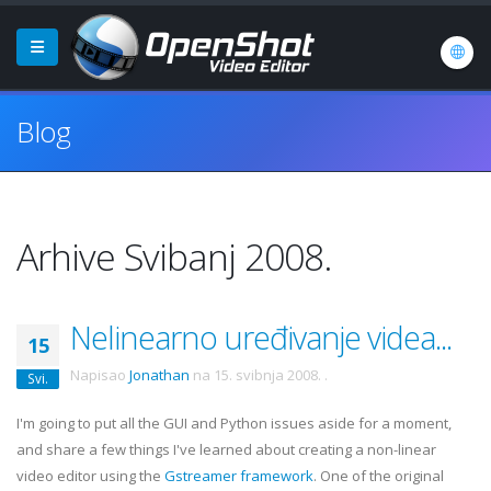
Blog
Arhive Svibanj 2008.
Nelinearno uređivanje videa...
15
Napisao
Jonathan
na
15. svibnja 2008.
.
Svi.
I'm going to put all the GUI and Python issues aside for a moment,
and share a few things I've learned about creating a non-linear
video editor using the
Gstreamer
framework
. One of the original