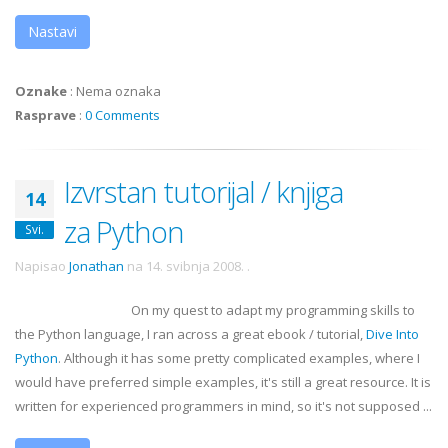
Nastavi
Oznake
:
Nema oznaka
Rasprave
:
0 Comments
Izvrstan tutorijal / knjiga
14
za Python
Svi.
Napisao
Jonathan
na
14. svibnja 2008.
.
On my quest to adapt my programming skills to
the Python language, I ran across a great
ebook
/ tutorial,
Dive Into
Python
. Although it has some pretty complicated examples, where I
would have preferred simple examples, it's still a great resource. It is
written for experienced programmers in mind, so it's not supposed ...