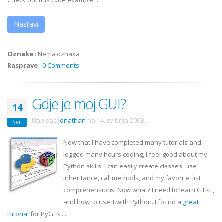
Check out this code example ...
Nastavi
Oznake
:
Nema oznaka
Rasprave
:
0 Comments
Gdje je moj GUI?
14
Napisao
Jonathan
na
14. svibnja 2008.
.
Svi.
Now that I have completed many tutorials and
logged many hours coding, I feel good about my
Python skills. I can easily create classes, use
inheritance, call methods, and my favorite, list
comprehensions. Now what? I need to learn
GTK
+,
and how to use it with Python. I found a
great
tutorial
for
PyGTK
...