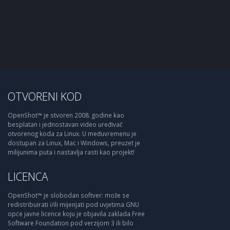
OTVORENI KOD
OpenShot™ je stvoren 2008. godine kao
besplatan i jednostavan video uređivač
otvorenog koda za Linux. U međuvremenu je
dostupan za Linux, Mac i Windows, preuzet je
milijunima puta i nastavlja rasti kao projekt!
LICENCA
OpenShot™ je slobodan softver: može se
redistribuirati i/ili mijenjati pod uvjetima GNU
opće javne licence koju je objavila zaklada Free
Software Foundation pod verzijom 3 ili bilo