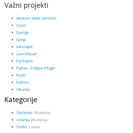
Važni projekti
Amazon Web Services
CLion
Django
Gimp
Inkscape
Launchpad
PyCharm
PyDev - Eclipse Plugin
PyQt
Python
Ubuntu
Kategorije
Općenito
14 unosa
Izdanja
26 unosa
Vodiči
1 unos