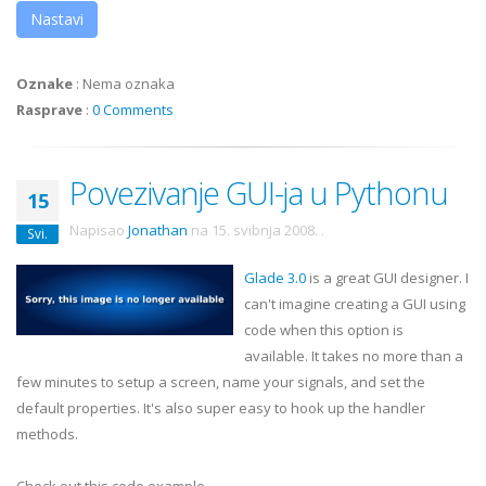
Nastavi
Oznake
:
Nema oznaka
Rasprave
:
0 Comments
Povezivanje GUI-ja u Pythonu
15
Napisao
Jonathan
na
15. svibnja 2008.
.
Svi.
Glade 3.0
is a great GUI designer. I
can't imagine creating a GUI using
code when this option is
available. It takes no more than a
few minutes to setup a screen, name your signals, and set the
default properties. It's also super easy to hook up the handler
methods.