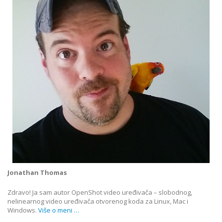
Jonathan Thomas
Zdravo! Ja sam autor OpenShot video uređivača – slobodnog,
nelinearnog video uređivača otvorenog koda za Linux, Mac i
Windows.
Više o meni …