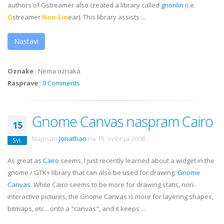
authors of
Gstreamer
also created a library called
gnonlin
(i.e.
G
streamer
Non
-
Lin
ear). This library assists ...
Nastavi
Oznake
:
Nema oznaka
Rasprave
:
0 Comments
Gnome Canvas naspram Cairo
15
Napisao
Jonathan
na
15. svibnja 2008.
.
Svi.
As great as
Cairo
seems, I just recently learned about a widget in the
gnome / GTK+ library that can also be used for drawing:
Gnome
Canvas
. While Cairo seems to be more for drawing static, non-
interactive pictures, the Gnome Canvas is more for layering shapes,
bitmaps, etc... onto a "canvas", and it keeps ...