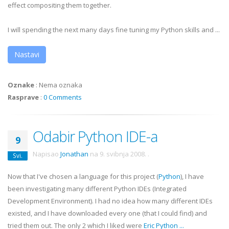
effect compositing them together.
I will spending the next many days fine tuning my Python skills and ...
Nastavi
Oznake
:
Nema oznaka
Rasprave
:
0 Comments
Odabir Python IDE-a
9
Napisao
Jonathan
na
9. svibnja 2008.
.
Svi.
Now that I've chosen a language for this project (
Python
), I have
been investigating many different Python
IDEs
(Integrated
Development Environment). I had no idea how many different
IDEs
existed, and I have downloaded every one (that I could find) and
tried them out. The only 2 which I liked were
Eric Python
...