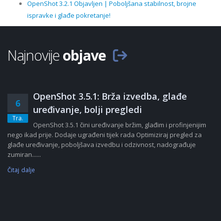
OpenShot 3.2.1 Objavljen | Poboljšana stabilnost, brojne
ispravke i glađe pokretanje!
Najnovije
objave
OpenShot 3.5.1: Brža izvedba, glađe
6
uređivanje, bolji pregledi
Tra.
OpenShot 3.5.1 čini uređivanje bržim, glađim i profinjenijim
nego ikad prije. Dodaje ugrađeni tijek rada Optimiziraj pregled za
glađe uređivanje, poboljšava izvedbu i odzivnost, nadograđuje
zumiran......
Čitaj dalje