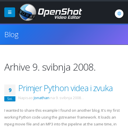
Blog
Arhive 9. svibnja 2008.
Primjer Python videa i zvuka
9
Napisao
Jonathan
na
9. svibnja 2008.
.
Svi.
I wanted to share this example I found on another blog. It's my first
working Python code using the gstreamer framework. It loads an
mpeg movie file and an MP3 into the pipeline at the same time, in