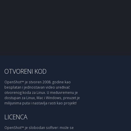
OTVORENI KOD
OpenShot™ je stvoren 2008. godine kao
besplatan i jednostavan video uređivač
otvorenog koda za Linux. U međuvremenu je
dostupan za Linux, Mac i Windows, preuzet je
milijunima puta i nastavlja rasti kao projekt!
LICENCA
OpenShot™ je slobodan softver: može se