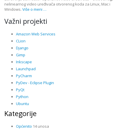
nelinearnog video uređivača otvorenog koda za Linux, Mac i
Windows.
Više o meni …
Važni projekti
Amazon Web Services
CLion
Django
Gimp
Inkscape
Launchpad
PyCharm
PyDev - Eclipse Plugin
PyQt
Python
Ubuntu
Kategorije
Općenito
14 unosa