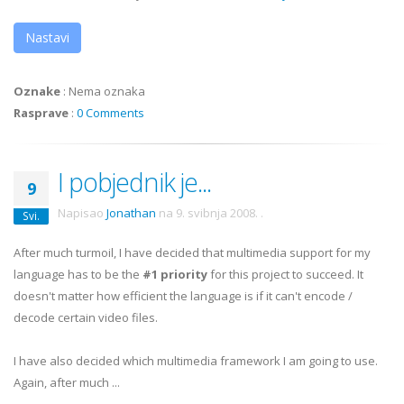
Nastavi
Oznake
:
Nema oznaka
Rasprave
:
0 Comments
I pobjednik je...
9
Napisao
Jonathan
na
9. svibnja 2008.
.
Svi.
After much turmoil, I have decided that multimedia support for my
language has to be the
#1 priority
for this project to succeed. It
doesn't matter how efficient the language is if it can't encode /
decode certain video files.
I have also decided which multimedia framework I am going to use.
Again, after much ...