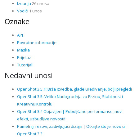
Izdanja
26 unosa
Vodiči
1 unos
Oznake
API
Povratne informacije
Maska
Prijelaz
Tutorijal
Nedavni unosi
OpenShot 3.5.1: Brža izvedba, glađe uređivanje, bolji pregledi
OpenShot 3.5: Veliko Nadogradnja za Brzinu, Stabilnost i
Kreativnu Kontrolu
OpenShot 3.4 Objavljen | Poboljšane performanse, novi
efekti, uzbudljive novosti!
Pametniji rezovi, zadivljujući dizajn | Otkrijte što je novo u
OpenShot 3.3