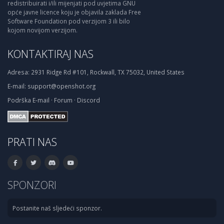
redistribuirati i/ili mijenjati pod uvjetima GNU
opće javne licence koju je objavila zaklada Free
Software Foundation pod verzijom 3 ili bilo
kojom novijom verzijom.
KONTAKTIRAJ NAS
Adresa:
2931 Ridge Rd #101, Rockwall, TX 75032, United States
E-mail:
support@openshot.org
Podrška
E-mail
·
Forum
·
Discord
PRATI NAS
SPONZORI
Postanite naš sljedeći sponzor.