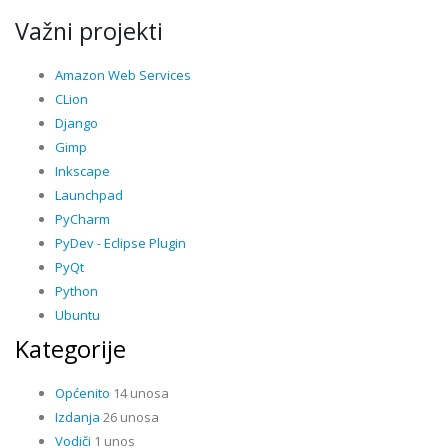
Važni projekti
Amazon Web Services
CLion
Django
Gimp
Inkscape
Launchpad
PyCharm
PyDev - Eclipse Plugin
PyQt
Python
Ubuntu
Kategorije
Općenito
14 unosa
Izdanja
26 unosa
Vodiči
1 unos