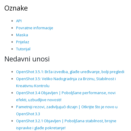
Oznake
API
Povratne informacije
Maska
Prijelaz
Tutorijal
Nedavni unosi
OpenShot 3.5.1: Brža izvedba, glađe uređivanje, bolji pregledi
OpenShot 3.5: Veliko Nadogradnja za Brzinu, Stabilnost i
Kreativnu Kontrolu
OpenShot 3.4 Objavljen | Poboljšane performanse, novi
efekti, uzbudljive novosti!
Pametniji rezovi, zadivljujući dizajn | Otkrijte što je novo u
OpenShot 3.3
OpenShot 3.2.1 Objavljen | Poboljšana stabilnost, brojne
ispravke i glađe pokretanje!