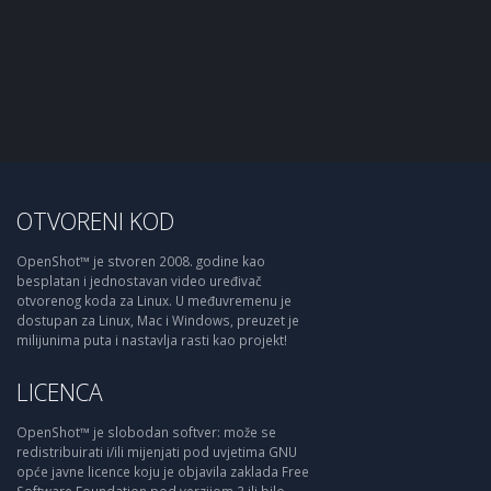
OTVORENI KOD
OpenShot™ je stvoren 2008. godine kao
besplatan i jednostavan video uređivač
otvorenog koda za Linux. U međuvremenu je
dostupan za Linux, Mac i Windows, preuzet je
milijunima puta i nastavlja rasti kao projekt!
LICENCA
OpenShot™ je slobodan softver: može se
redistribuirati i/ili mijenjati pod uvjetima GNU
opće javne licence koju je objavila zaklada Free