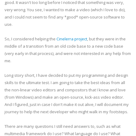
good. It wasn't too long before I noticed that something was very,
very wrong. You see, I wanted to make a video (which I love to do),
and I could not seem to find any *good* open-source software to
use.
So, I considered helping the
Cinelerra project
, but they were in the
middle of a transition from an old code base to a new code base
(very early in that process), and were not interested in any help from
me.
Long story short, I have decided to put my programming and design
skills to the ultimate test. I am going to take the best ideas from all
the non-linear video editors and compositors that I know and love
(from Windows) and make an open-source, kick-ass video editor.
And I figured, just in case I don't make it out alive, I will document my
journey to help the next developer who might walk in my footsteps.
There are many questions I still need answers to, such as what
multimedia framework do I use? What language do I use? What