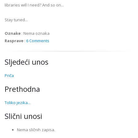
libraries will I need? And so on...
Stay tuned...
Oznake
:
Nema oznaka
Rasprave
:
6 Comments
Sljedeći unos
Priča
Prethodna
Toliko jezika...
Slični unosi
Nema sličnih zapisa.