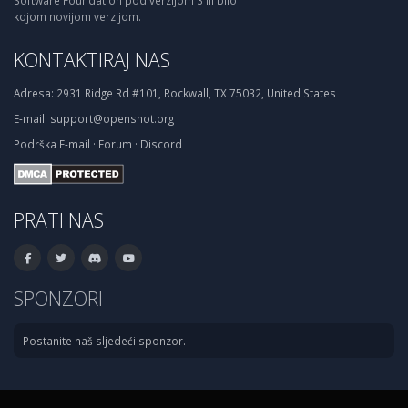
Software Foundation pod verzijom 3 ili bilo
kojom novijom verzijom.
KONTAKTIRAJ NAS
Adresa:
2931 Ridge Rd #101, Rockwall, TX 75032, United States
E-mail:
support@openshot.org
Podrška
E-mail
·
Forum
·
Discord
PRATI NAS
SPONZORI
Postanite naš sljedeći sponzor.