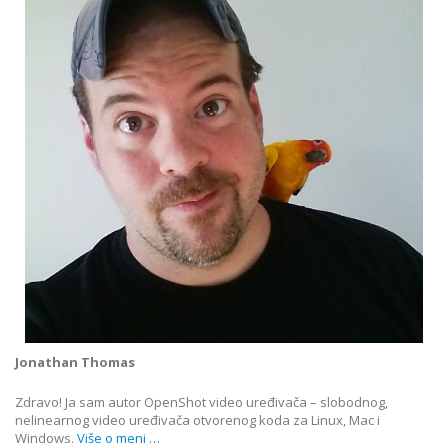
Jonathan Thomas
Zdravo! Ja sam autor OpenShot video uređivača – slobodnog,
nelinearnog video uređivača otvorenog koda za Linux, Mac i
Windows.
Više o meni …