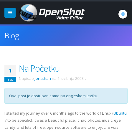
Blog
Na Početku
1
Napisao
Jonathan
na
1. svibnja 2008.
.
Svi.
Ovaj post je dostupan samo na engleskom jeziku.
I started my journey over 6 months ago to the world of Linux (
Ubuntu
7 to be specific). It was a beautiful place. It had photos, music, eye
candy, and lots of free, open-source software to enjoy. Life was