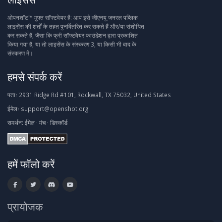
ओपनशॉट™ मुफ्त सॉफ्टवेयर है: आप इसे जीएनयू जनरल पब्लिक
लाइसेंस की शर्तों के तहत पुनर्वितरित कर सकते हैं और/या संशोधित
कर सकते हैं, जैसा कि फ्री सॉफ्टवेयर फाउंडेशन द्वारा प्रकाशित
किया गया है, या तो लाइसेंस के संस्करण 3, या किसी भी बाद के
संस्करण में।
हमसे संपर्क करें
पताः
2931 Ridge Rd #101, Rockwall, TX 75032, United States
ईमेलः
support@openshot.org
समर्थन:
ईमेल
·
मंच
·
डिस्कॉर्ड
हमें फॉलो करें
प्रायोजक