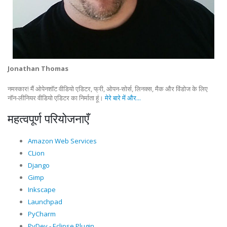
Jonathan Thomas
नमस्कार! मैं ओपेनशॉट वीडियो एडिटर, फ्री, ओपन-सोर्स, लिनक्स, मैक और विंडोज के लिए
नॉन-लीनियर वीडियो एडिटर का निर्माता हूं।
मेरे बारे में और...
महत्वपूर्ण परियोजनाएँ
Amazon Web Services
CLion
Django
Gimp
Inkscape
Launchpad
PyCharm
PyDev - Eclipse Plugin