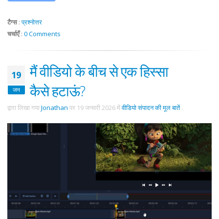
टैग्स
:
प्रश्नोत्तर
चर्चाएँ
:
0 Comments
मैं वीडियो के बीच से एक हिस्सा
19
कैसे हटाऊं?
जन
द्वारा लिखा गया
Jonathan
पर
19 जनवरी 2026
में
वीडियो संपादन की मूल बातें
.