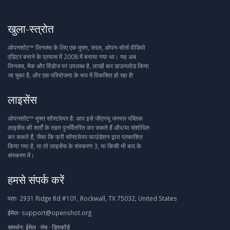
खुला-स्त्रोत
ओपनशॉट™ लिनक्स के लिए एक मुफ्त, सरल, ओपन-सोर्स वीडियो
एडिटर बनाने के प्रयास में 2008 में बनाया गया था। यह अब
लिनक्स, मैक और विंडोज पर उपलब्ध है, लाखों बार डाउनलोड किया
जा चुका है, और एक परियोजना के रूप में विकसित हो रहा है!
लाइसेंस
ओपनशॉट™ मुफ्त सॉफ्टवेयर है: आप इसे जीएनयू जनरल पब्लिक
लाइसेंस की शर्तों के तहत पुनर्वितरित कर सकते हैं और/या संशोधित
कर सकते हैं, जैसा कि फ्री सॉफ्टवेयर फाउंडेशन द्वारा प्रकाशित
किया गया है, या तो लाइसेंस के संस्करण 3, या किसी भी बाद के
संस्करण में।
हमसे संपर्क करें
पताः
2931 Ridge Rd #101, Rockwall, TX 75032, United States
ईमेलः
support@openshot.org
समर्थन:
ईमेल
·
मंच
·
डिस्कॉर्ड