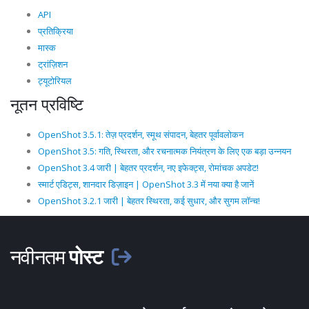
API
प्रतिक्रिया
मास्क
ट्रांज़िशन
ट्यूटोरियल
नूतन प्रविष्टि
OpenShot 3.5.1: तेज़ प्रदर्शन, स्मूथ संपादन, बेहतर पूर्वावलोकन
OpenShot 3.5: गति, स्थिरता, और रचनात्मक नियंत्रण के लिए एक बड़ा उन्नयन
OpenShot 3.4 जारी | बेहतर प्रदर्शन, नए इफेक्ट्स, रोमांचक अपडेट!
स्मार्ट एडिट्स, शानदार डिज़ाइन | OpenShot 3.3 में नया क्या है जानें
OpenShot 3.2.1 जारी | बेहतर स्थिरता, कई सुधार, और सुगम लॉन्च!
नवीनतम
पोस्ट