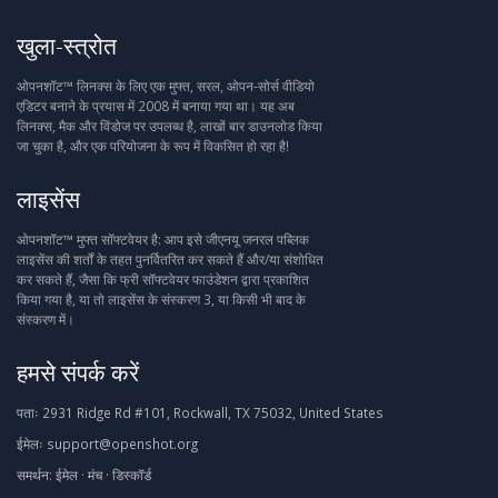
खुला-स्त्रोत
ओपनशॉट™ लिनक्स के लिए एक मुफ्त, सरल, ओपन-सोर्स वीडियो
एडिटर बनाने के प्रयास में 2008 में बनाया गया था। यह अब
लिनक्स, मैक और विंडोज पर उपलब्ध है, लाखों बार डाउनलोड किया
जा चुका है, और एक परियोजना के रूप में विकसित हो रहा है!
लाइसेंस
ओपनशॉट™ मुफ्त सॉफ्टवेयर है: आप इसे जीएनयू जनरल पब्लिक
लाइसेंस की शर्तों के तहत पुनर्वितरित कर सकते हैं और/या संशोधित
कर सकते हैं, जैसा कि फ्री सॉफ्टवेयर फाउंडेशन द्वारा प्रकाशित
किया गया है, या तो लाइसेंस के संस्करण 3, या किसी भी बाद के
संस्करण में।
हमसे संपर्क करें
पताः
2931 Ridge Rd #101, Rockwall, TX 75032, United States
ईमेलः
support@openshot.org
समर्थन:
ईमेल
·
मंच
·
डिस्कॉर्ड