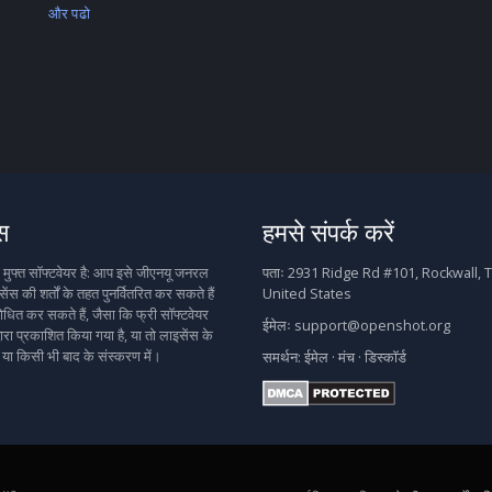
और पढो
स
हमसे संपर्क करें
फ्त सॉफ्टवेयर है: आप इसे जीएनयू जनरल
पताः
2931 Ridge Rd #101, Rockwall, T
ेंस की शर्तों के तहत पुनर्वितरित कर सकते हैं
United States
धित कर सकते हैं, जैसा कि फ्री सॉफ्टवेयर
ईमेलः
support@openshot.org
वारा प्रकाशित किया गया है, या तो लाइसेंस के
 या किसी भी बाद के संस्करण में।
समर्थन:
ईमेल
·
मंच
·
डिस्कॉर्ड