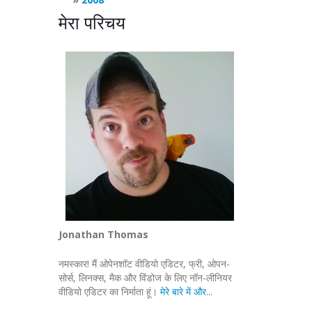
मेरा परिचय
Jonathan Thomas
नमस्कार! मैं ओपेनशॉट वीडियो एडिटर, फ्री, ओपन-
सोर्स, लिनक्स, मैक और विंडोज के लिए नॉन-लीनियर
वीडियो एडिटर का निर्माता हूं।
मेरे बारे में और...