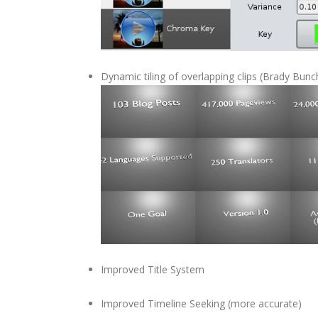
Dynamic tiling of overlapping clips (Brady Bunch
Improved Title System
Improved Timeline Seeking (more accurate)