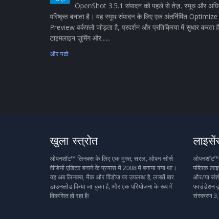
OpenShot 3.5.1 संपादन को पहले से तेज़, स्मूथ और अध
परिष्कृत बनाता है। यह स्मूथ संपादन के लिए एक अंतर्निर्मित Optimize
Preview वर्कफ़्लो जोड़ता है, प्रदर्शन और प्रतिक्रिया में सुधार करता ह
टाइमलाइन ज़ूमिंग और......
और पढो
खुला-स्त्रोत
लाइसें
ओपनशॉट™ लिनक्स के लिए एक मुफ्त, सरल, ओपन-सोर्स
ओपनशॉट™ मु
वीडियो एडिटर बनाने के प्रयास में 2008 में बनाया गया था।
पब्लिक लाइस
यह अब लिनक्स, मैक और विंडोज पर उपलब्ध है, लाखों बार
और/या संशो
डाउनलोड किया जा चुका है, और एक परियोजना के रूप में
फाउंडेशन द्
विकसित हो रहा है!
संस्करण 3,