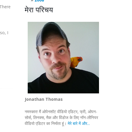
 There
मेरा परिचय
so, I
Jonathan Thomas
नमस्कार! मैं ओपेनशॉट वीडियो एडिटर, फ्री, ओपन-
सोर्स, लिनक्स, मैक और विंडोज के लिए नॉन-लीनियर
वीडियो एडिटर का निर्माता हूं।
मेरे बारे में और...