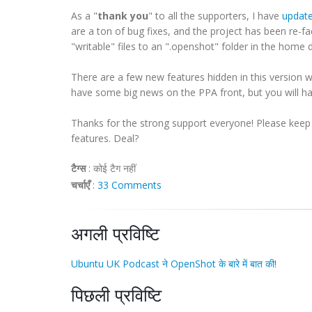
As a "
thank you
" to all the supporters, I have
updat
are a ton of bug fixes, and the project has been re-f
"writable" files to an ".openshot" folder in the home d
There are a few new features hidden in this version whi
have some big news on the PPA front, but you will hav
Thanks for the strong support everyone! Please kee
features. Deal?
टैग्स
:
कोई टैग नहीं
चर्चाएँ
:
33 Comments
अगली प्रविष्टि
Ubuntu UK Podcast ने OpenShot के बारे में बात की!
पिछली प्रविष्टि