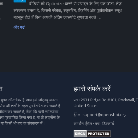
िक
वीडियो को Optimize करने से संपादन के लिए एक छोटा, तेज़
संस्करण बनता है, जिससे प्लेबैक, स्क्रबिंग, ट्रिमिंग और पूर्वावलोकन स्मूथ
ै,
महसूस होते हैं बिना आपकी अंतिम एक्सपोर्ट गुणवत्ता बदले।...
और पढो
स
हमसे संपर्क करें
फ्त सॉफ्टवेयर है: आप इसे जीएनयू जनरल
पताः
2931 Ridge Rd #101, Rockwall, T
ेंस की शर्तों के तहत पुनर्वितरित कर सकते हैं
United States
धित कर सकते हैं, जैसा कि फ्री सॉफ्टवेयर
ईमेलः
support@openshot.org
वारा प्रकाशित किया गया है, या तो लाइसेंस के
 या किसी भी बाद के संस्करण में।
समर्थन:
ईमेल
·
मंच
·
डिस्कॉर्ड