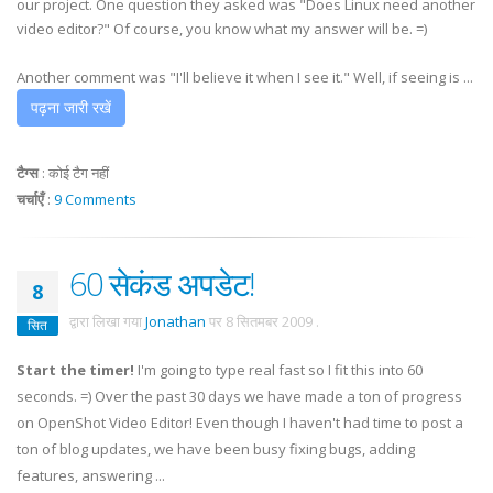
our project. One question they asked was "Does Linux need another
video editor?" Of course, you know what my answer will be. =)
Another comment was "I'll believe it when I see it." Well, if seeing is ...
पढ़ना जारी रखें
टैग्स
:
कोई टैग नहीं
चर्चाएँ
:
9 Comments
60 सेकंड अपडेट!
8
द्वारा लिखा गया
Jonathan
पर
8 सितमबर 2009
.
सित
Start the timer!
I'm going to type real fast so I fit this into 60
seconds. =) Over the past 30 days we have made a ton of progress
on OpenShot Video Editor! Even though I haven't had time to post a
ton of blog updates, we have been busy fixing bugs, adding
features, answering ...