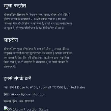
खुला-स्त्रोत
ओपनशॉट™ लिनक्स के लिए एक मुफ्त, सरल, ओपन-सोर्स वीडियो
एडिटर बनाने के प्रयास में 2008 में बनाया गया था। यह अब
लिनक्स, मैक और विंडोज पर उपलब्ध है, लाखों बार डाउनलोड किया
जा चुका है, और एक परियोजना के रूप में विकसित हो रहा है!
लाइसेंस
ओपनशॉट™ मुफ्त सॉफ्टवेयर है: आप इसे जीएनयू जनरल पब्लिक
लाइसेंस की शर्तों के तहत पुनर्वितरित कर सकते हैं और/या संशोधित
कर सकते हैं, जैसा कि फ्री सॉफ्टवेयर फाउंडेशन द्वारा प्रकाशित
किया गया है, या तो लाइसेंस के संस्करण 3, या किसी भी बाद के
संस्करण में।
हमसे संपर्क करें
पताः
2931 Ridge Rd #101, Rockwall, TX 75032, United States
ईमेलः
support@openshot.org
समर्थन:
ईमेल
·
मंच
·
डिस्कॉर्ड