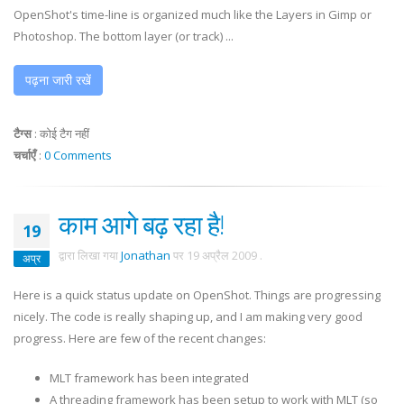
OpenShot's time-line is organized much like the Layers in Gimp or
Photoshop. The bottom layer (or track) ...
पढ़ना जारी रखें
टैग्स
:
कोई टैग नहीं
चर्चाएँ
:
0 Comments
काम आगे बढ़ रहा है!
19
द्वारा लिखा गया
Jonathan
पर
19 अप्रैल 2009
.
अप्र
Here is a quick status update on OpenShot. Things are progressing
nicely. The code is really shaping up, and I am making very good
progress. Here are few of the recent changes:
MLT framework has been integrated
A threading framework has been setup to work with MLT (so