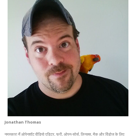
Jonathan Thomas
नमस्कार! मैं ओपेनशॉट वीडियो एडिटर, फ्री, ओपन-सोर्स, लिनक्स, मैक और विंडोज के लिए