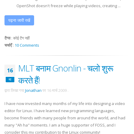
OpenShot doesn't freeze while playing videos, creating ...
पढ़ना जारी रखें
टैग्स
:
कोई टैग नहीं
चर्चाएँ
:
10 Comments
MLT बनाम Gnonlin - चलो शुरू
16
करते हैं!
मा
द्वारा लिखा गया
Jonathan
पर
16 मार्च 2009
.
I have now invested many months of my life into designing a video
editor for Linux. I have learned new programming languages,
become friends with many people from around the world, and had
many "Ah ha" moments. I am a huge supporter of FOSS, and I
consider this my contribution to the Linux community!