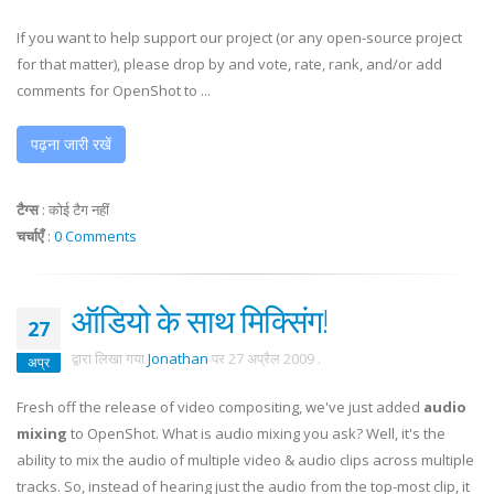
If you want to help support our project (or any open-source project
for that matter), please drop by and vote, rate, rank, and/or add
comments for OpenShot to ...
पढ़ना जारी रखें
टैग्स
:
कोई टैग नहीं
चर्चाएँ
:
0 Comments
ऑडियो के साथ मिक्सिंग!
27
द्वारा लिखा गया
Jonathan
पर
27 अप्रैल 2009
.
अप्र
Fresh off the release of video compositing, we've just added
audio
mixing
to OpenShot. What is audio mixing you ask? Well, it's the
ability to mix the audio of multiple video & audio clips across multiple
tracks. So, instead of hearing just the audio from the top-most clip, it