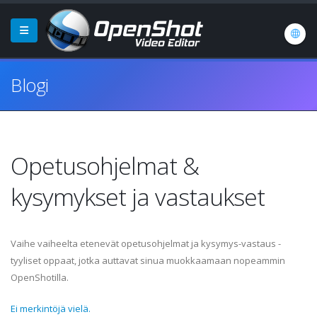
Blogi
Opetusohjelmat &
kysymykset ja vastaukset
Vaihe vaiheelta etenevät opetusohjelmat ja kysymys-vastaus -
tyyliset oppaat, jotka auttavat sinua muokkaamaan nopeammin
OpenShotilla.
Ei merkintöjä vielä.