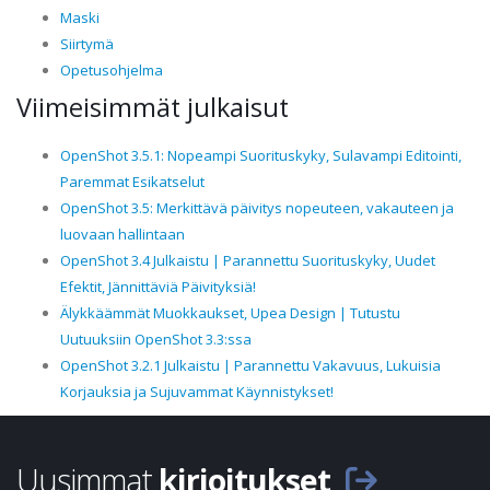
Maski
Siirtymä
Opetusohjelma
Viimeisimmät julkaisut
OpenShot 3.5.1: Nopeampi Suorituskyky, Sulavampi Editointi,
Paremmat Esikatselut
OpenShot 3.5: Merkittävä päivitys nopeuteen, vakauteen ja
luovaan hallintaan
OpenShot 3.4 Julkaistu | Parannettu Suorituskyky, Uudet
Efektit, Jännittäviä Päivityksiä!
Älykkäämmät Muokkaukset, Upea Design | Tutustu
Uutuuksiin OpenShot 3.3:ssa
OpenShot 3.2.1 Julkaistu | Parannettu Vakavuus, Lukuisia
Korjauksia ja Sujuvammat Käynnistykset!
Uusimmat
kirjoitukset