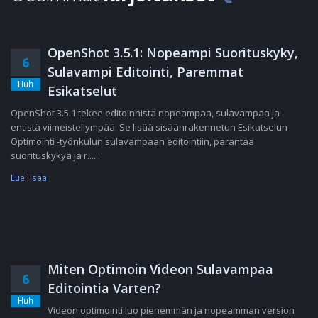
OpenShot 3.5.1: Nopeampi Suorituskyky,
6
Sulavampi Editointi, Paremmat
Huh
Esikatselut
OpenShot 3.5.1 tekee editoinnista nopeampaa, sulavampaa ja
entistä viimeistellympää. Se lisää sisäänrakennetun Esikatselun
Optimointi -työnkulun sulavampaan editointiin, parantaa
suorituskykyä ja r......
Lue lisää
Miten Optimoin Videon Sulavampaa
6
Editointia Varten?
Huh
Videon optimointi luo pienemmän ja nopeamman version