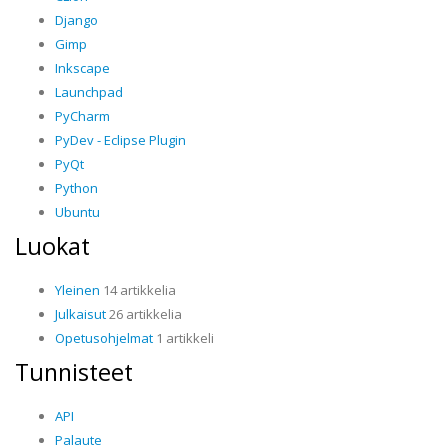
Django
Gimp
Inkscape
Launchpad
PyCharm
PyDev - Eclipse Plugin
PyQt
Python
Ubuntu
Luokat
Yleinen
14 artikkelia
Julkaisut
26 artikkelia
Opetusohjelmat
1 artikkeli
Tunnisteet
API
Palaute