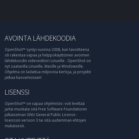
AVOINTA LÄHDEKOODIA
OpenShot™ syntyi vuonna 2008, kun tavoitteena
oli rakentaa vapaa ja helppokäyttöinen avoimen
lähdekoodin videoeditori Linuxille . OpenShot on
nyt saatavilla Linuxille, Macille ja Windowsille.
Ohjelma on ladattua miljoonia kertoja, ja projekti
jatkaa kasvamistaan!
LISENSSI
OpenShot™ on vapaa ohjelmisto: voit levittää
ja/tai muokata sitä Free Software Foundationin
julkaiseman GNU General Public License -
lisenssin version 3 tai sitä uudemman ehtojen
mukaisesti.