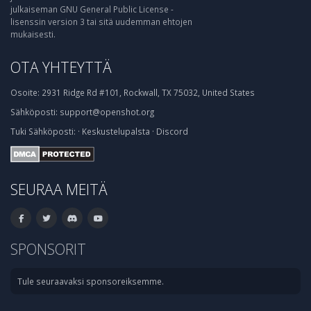
julkaiseman GNU General Public License -
lisenssin version 3 tai sitä uudemman ehtojen
mukaisesti.
OTA YHTEYTTÄ
Osoite:
2931 Ridge Rd #101, Rockwall, TX 75032, United States
Sähköposti:
support@openshot.org
Tuki
Sähköposti:
·
Keskustelupalsta
·
Discord
SEURAA MEITÄ
SPONSORIT
Tule seuraavaksi sponsoreiksemme.