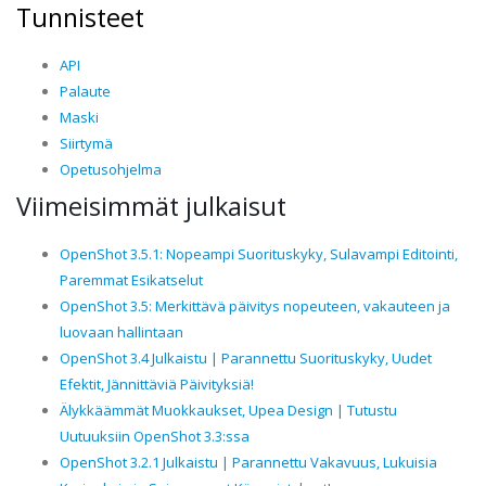
Tunnisteet
API
Palaute
Maski
Siirtymä
Opetusohjelma
Viimeisimmät julkaisut
OpenShot 3.5.1: Nopeampi Suorituskyky, Sulavampi Editointi,
Paremmat Esikatselut
OpenShot 3.5: Merkittävä päivitys nopeuteen, vakauteen ja
luovaan hallintaan
OpenShot 3.4 Julkaistu | Parannettu Suorituskyky, Uudet
Efektit, Jännittäviä Päivityksiä!
Älykkäämmät Muokkaukset, Upea Design | Tutustu
Uutuuksiin OpenShot 3.3:ssa
OpenShot 3.2.1 Julkaistu | Parannettu Vakavuus, Lukuisia