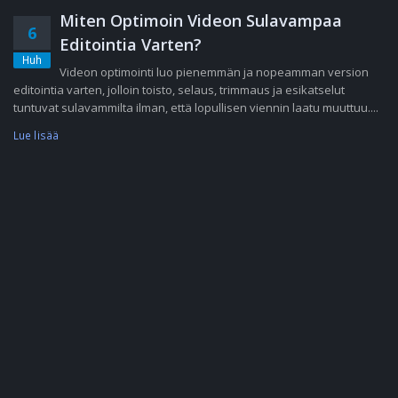
Miten Optimoin Videon Sulavampaa
6
Editointia Varten?
Huh
Videon optimointi luo pienemmän ja nopeamman version
editointia varten, jolloin toisto, selaus, trimmaus ja esikatselut
tuntuvat sulavammilta ilman, että lopullisen viennin laatu muuttuu....
Lue lisää