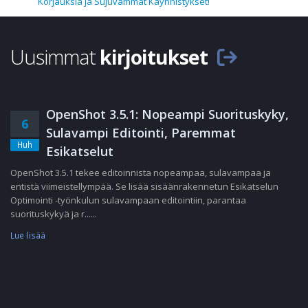
Korjauksia ja Sujuvammat Käynnistykset!
Uusimmat
kirjoitukset
OpenShot 3.5.1: Nopeampi Suorituskyky,
6
Sulavampi Editointi, Paremmat
Huh
Esikatselut
OpenShot 3.5.1 tekee editoinnista nopeampaa, sulavampaa ja
entistä viimeistellympää. Se lisää sisäänrakennetun Esikatselun
Optimointi -työnkulun sulavampaan editointiin, parantaa
suorituskykyä ja r......
Lue lisää