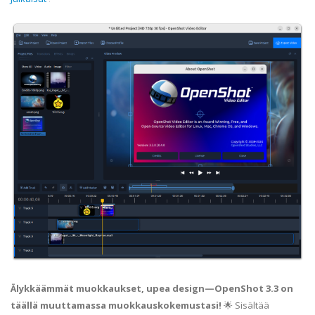
Älykkäämmät muokkaukset, upea design—OpenShot 3.3 on
täällä muuttamassa muokkauskokemustasi!
🌟 Sisältää