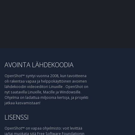
AVOINTA LÄHDEKOODIA
OpenShot™ syntyi vuonna 2008, kun tavoitteena
oli rakentaa vapaa ja helppokäyttöinen avoimen
lähdekoodin videoeditori Linuxille . OpenShot on
nyt saatavilla Linuxille, Macille ja Windowsille.
Ohjelma on ladattua miljoonia kertoja, ja projekti
jatkaa kasvamistaan!
LISENSSI
OpenShot™ on vapaa ohjelmisto: voit levittää
ja/tai muokata sitä Free Software Foundationin