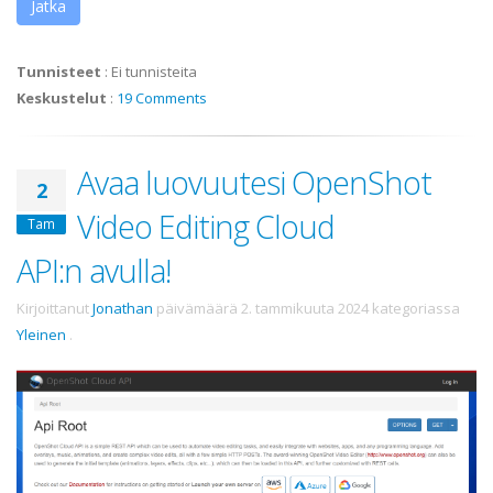
Jatka
Tunnisteet
:
Ei tunnisteita
Keskustelut
:
19 Comments
Avaa luovuutesi OpenShot
2
Video Editing Cloud
Tam
API:n avulla!
Kirjoittanut
Jonathan
päivämäärä
2. tammikuuta 2024
kategoriassa
Yleinen
.