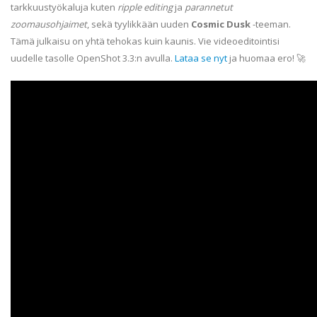
tarkkuustyökaluja kuten
ripple editing
ja
parannetut
zoomausohjaimet
, sekä tyylikkään uuden
Cosmic Dusk
-teeman.
Tämä julkaisu on yhtä tehokas kuin kaunis. Vie videoeditointisi
uudelle tasolle OpenShot 3.3:n avulla.
Lataa se nyt
ja huomaa ero! 🚀