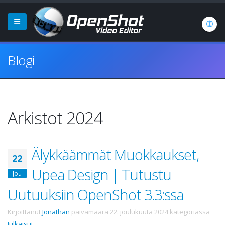
Blogi
Arkistot 2024
Älykkäämmät Muokkaukset,
22
Upea Design | Tutustu
Jou
Uutuuksiin OpenShot 3.3:ssa
Kirjoittanut
Jonathan
päivämäärä
22. joulukuuta 2024
kategoriassa
Julkaisut
.