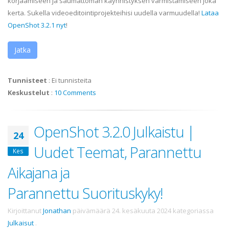
korjaamiseen ja saumattoman käynnistyksen varmistamiseen joka
kerta. Sukella videoeditointiprojekteihisi uudella varmuudella!
Lataa
OpenShot 3.2.1 nyt
!
Jatka
Tunnisteet
:
Ei tunnisteita
Keskustelut
:
10 Comments
OpenShot 3.2.0 Julkaistu |
24
Uudet Teemat, Parannettu
Kes
Aikajana ja
Parannettu Suorituskyky!
Kirjoittanut
Jonathan
päivämäärä
24. kesäkuuta 2024
kategoriassa
Julkaisut
.