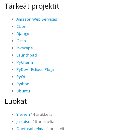
Tärkeät projektit
Amazon Web Services
CLion
Django
Gimp
Inkscape
Launchpad
PyCharm
PyDev - Eclipse Plugin
PyQt
Python
Ubuntu
Luokat
Yleinen
14 artikkelia
Julkaisut
26 artikkelia
Opetusohjelmat
1 artikkeli