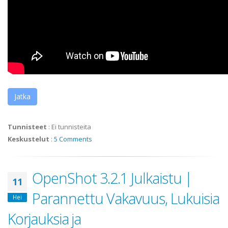
Jatka
Tunnisteet
:
Ei tunnisteita
Keskustelut
:
5 Comments
OpenShot 3.2.1 Julkaistu |
11
Parannettu Vakavuus, Lukuisia
Hei
Korjauksia ja