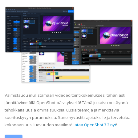
Valmistaudu mullistamaan videoeditointikokemuksesi tähän asti
jännittävimmällä OpenShot-päivityksellä! Tämä julkaisu on täynnä
tehokkaita uusia ominaisuuksia, uusia teemoja ja merkittäviä
suorituskyvyn parannuksia. Sano hyvästit rajoituksille ja tervetuloa
kokonaan uusi luovuuden maailma!
Lataa OpenShot 3.2 nyt
!