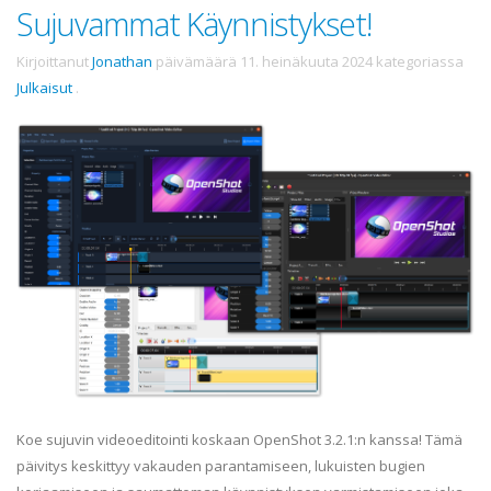
Sujuvammat Käynnistykset!
Kirjoittanut
Jonathan
päivämäärä
11. heinäkuuta 2024
kategoriassa
Julkaisut
.
Koe sujuvin videoeditointi koskaan OpenShot 3.2.1:n kanssa! Tämä
päivitys keskittyy vakauden parantamiseen, lukuisten bugien