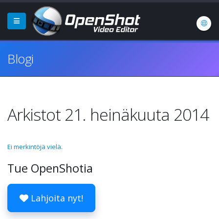
Blogi
Arkistot 21. heinäkuuta 2014
Ei merkintöjä vielä.
Tue OpenShotia
Lahjoita nyt!