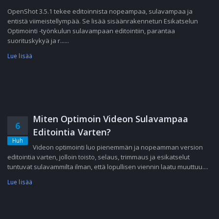
OpenShot 3.5.1 tekee editoinnista nopeampaa, sulavampaa ja
entistä viimeistellympää. Se lisää sisäänrakennetun Esikatselun
Optimointi -työnkulun sulavampaan editointiin, parantaa
suorituskykyä ja r......
Lue lisää
Miten Optimoin Videon Sulavampaa
6
Editointia Varten?
Huh
Videon optimointi luo pienemmän ja nopeamman version
editointia varten, jolloin toisto, selaus, trimmaus ja esikatselut
tuntuvat sulavammilta ilman, että lopullisen viennin laatu muuttuu....
Lue lisää