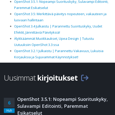
OpenShot 3.5.1: Nopeampi Suorituskyky, Sulavampi Editointi,
Paremmat Esikatselut
OpenShot 3.5: Merkittävä päivitys nopeuteen, vakauteen ja
luovaan hallintaan
OpenShot 3.4 Julkaistu | Parannettu Suorituskyky, Uudet
Efektit, Jännittäviä Päivityksiä!
Älykkäämmät Muokkaukset, Upea Design | Tutustu
Uutuuksiin OpenShot 3.3:ssa
OpenShot 3.2.1 Julkaistu | Parannettu Vakavuus, Lukuisia
Korjauksia ja Sujuvammat Käynnistykset!
Uusimmat
kirjoitukset
OpenShot 3.5.1: Nopeampi Suorituskyky,
6
Sulavampi Editointi, Paremmat
Huh
Esikatselut