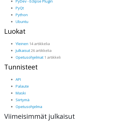
PyDev - Eclipse Plugin
PyQt
Python
Ubuntu
Luokat
Yleinen
14 artikkelia
Julkaisut
26 artikkelia
Opetusohjelmat
1 artikkeli
Tunnisteet
API
Palaute
Maski
Siirtymä
Opetusohjelma
Viimeisimmät julkaisut