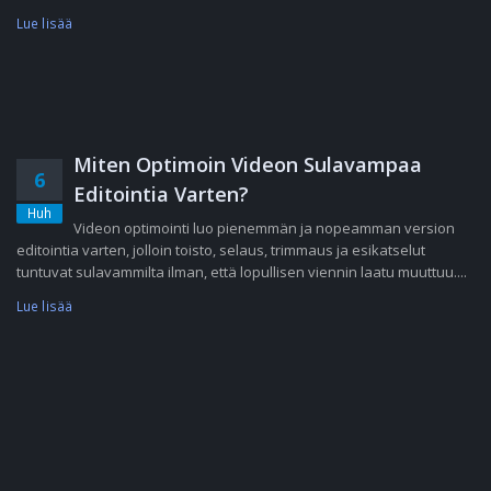
Lue lisää
Miten Optimoin Videon Sulavampaa
6
Editointia Varten?
Huh
Videon optimointi luo pienemmän ja nopeamman version
editointia varten, jolloin toisto, selaus, trimmaus ja esikatselut
tuntuvat sulavammilta ilman, että lopullisen viennin laatu muuttuu....
Lue lisää