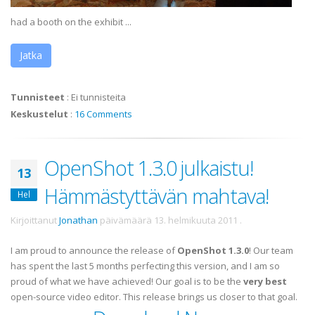
had a booth on the exhibit ...
Jatka
Tunnisteet
:
Ei tunnisteita
Keskustelut
:
16 Comments
OpenShot 1.3.0 julkaistu!
13
Hämmästyttävän mahtava!
Hel
Kirjoittanut
Jonathan
päivämäärä
13. helmikuuta 2011
.
I am proud to announce the release of
OpenShot 1.3.0
! Our team
has spent the last 5 months perfecting this version, and I am so
proud of what we have achieved! Our goal is to be the
very best
open-source video editor. This release brings us closer to that goal.