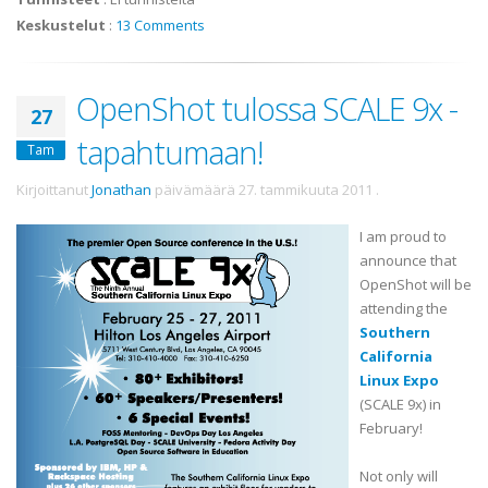
Keskustelut
:
13 Comments
OpenShot tulossa SCALE 9x -
27
tapahtumaan!
Tam
Kirjoittanut
Jonathan
päivämäärä
27. tammikuuta 2011
.
I am proud to
announce that
OpenShot
will be
attending the
Southern
California
Linux Expo
(SCALE 9x) in
February!
Not only will