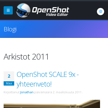
Blogi
Arkistot 2011
OpenShot SCALE 9x -
2
yhteenveto!
Maa
Kirjoittanut
Jonathan
päivämäärä
2. maaliskuuta 2011
.