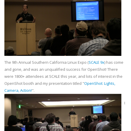
The 9th Annual Southern California Linux Expo (
SCALE 9x
) has come
and gone, and was an unqualified success for OpenShot! There
were 1800+ attendees at SCALE this year, and lots of interest in the
OpenShot booth and my presentation titled "
OpenShot: Lights,
Camera, Action!
".
I