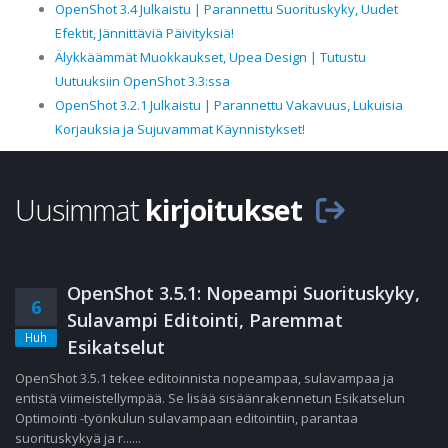
OpenShot 3.4 Julkaistu | Parannettu Suorituskyky, Uudet
Efektit, Jännittäviä Päivityksiä!
Älykkäämmät Muokkaukset, Upea Design | Tutustu
Uutuuksiin OpenShot 3.3:ssa
OpenShot 3.2.1 Julkaistu | Parannettu Vakavuus, Lukuisia
Korjauksia ja Sujuvammat Käynnistykset!
Uusimmat
kirjoitukset
OpenShot 3.5.1: Nopeampi Suorituskyky,
6
Sulavampi Editointi, Paremmat
Huh
Esikatselut
OpenShot 3.5.1 tekee editoinnista nopeampaa, sulavampaa ja
entistä viimeistellympää. Se lisää sisäänrakennetun Esikatselun
Optimointi -työnkulun sulavampaan editointiin, parantaa
suorituskykyä ja r......