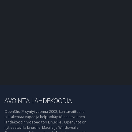
AVOINTA LÄHDEKOODIA
OpenShot™ syntyi vuonna 2008, kun tavoitteena
oli rakentaa vapaa ja helppokäyttöinen avoimen
lähdekoodin videoeditori Linuxille . OpenShot on
nyt saatavilla Linuxille, Macille ja Windowsille.