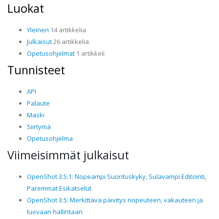
Luokat
Yleinen
14 artikkelia
Julkaisut
26 artikkelia
Opetusohjelmat
1 artikkeli
Tunnisteet
API
Palaute
Maski
Siirtymä
Opetusohjelma
Viimeisimmät julkaisut
OpenShot 3.5.1: Nopeampi Suorituskyky, Sulavampi Editointi,
Paremmat Esikatselut
OpenShot 3.5: Merkittävä päivitys nopeuteen, vakauteen ja
luovaan hallintaan