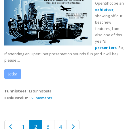
OpenShot
be an
exhibitor
,
showing off our
best new
features, I am
also one of this
year's
presenters
. So,
if attending an
OpenShot
presentation sounds fun (and it will be)
please ...
Jatka
Tunnisteet
:
Ei tunnisteita
Keskustelut
:
6 Comments
1
2
3
4