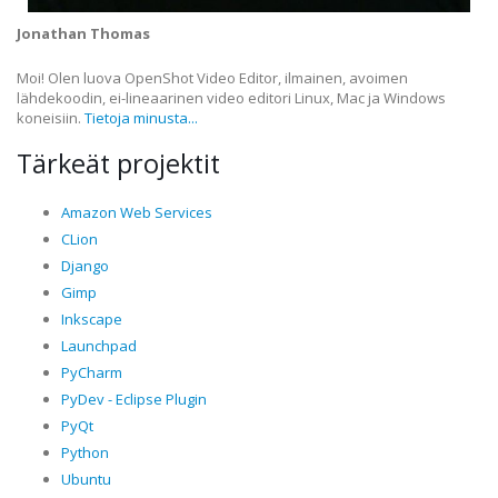
Jonathan Thomas
Moi! Olen luova OpenShot Video Editor, ilmainen, avoimen
lähdekoodin, ei-lineaarinen video editori Linux, Mac ja Windows
koneisiin.
Tietoja minusta...
Tärkeät projektit
Amazon Web Services
CLion
Django
Gimp
Inkscape
Launchpad
PyCharm
PyDev - Eclipse Plugin
PyQt
Python
Ubuntu