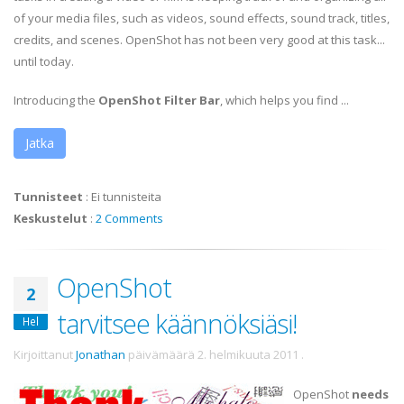
of your media files, such as videos, sound effects, sound track, titles,
credits, and scenes. OpenShot has not been very good at this task...
until today.
Introducing the
OpenShot Filter Bar
, which helps you find ...
Jatka
Tunnisteet
:
Ei tunnisteita
Keskustelut
:
2 Comments
OpenShot
2
tarvitsee käännöksiäsi!
Hel
Kirjoittanut
Jonathan
päivämäärä
2. helmikuuta 2011
.
OpenShot
needs