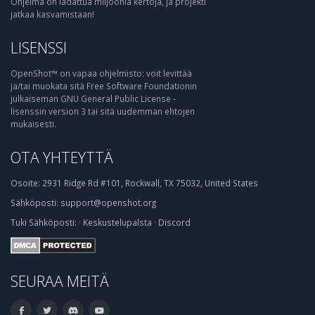
Ohjelma on ladattua miljoonia kertoja, ja projekti
jatkaa kasvamistaan!
LISENSSI
OpenShot™ on vapaa ohjelmisto: voit levittää
ja/tai muokata sitä Free Software Foundationin
julkaiseman GNU General Public License -
lisenssin version 3 tai sitä uudemman ehtojen
mukaisesti.
OTA YHTEYTTÄ
Osoite:
2931 Ridge Rd #101, Rockwall, TX 75032, United States
Sähköposti:
support@openshot.org
Tuki
Sähköposti:
·
Keskustelupalsta
·
Discord
SEURAA MEITÄ