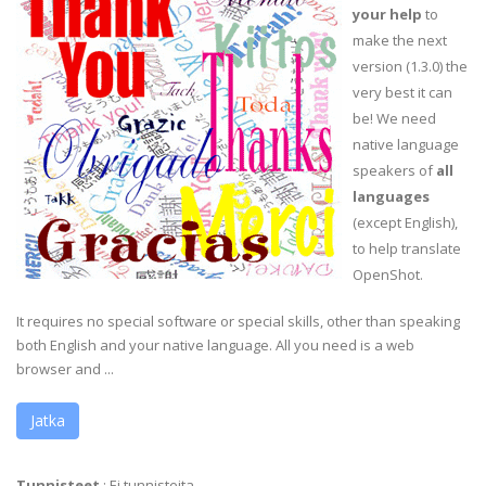
your help
to
make the next
version (1.3.0) the
very best it can
be! We need
native language
speakers of
all
languages
(except English),
to help translate
OpenShot.
It requires no special software or special skills, other than speaking
both English and your native language. All you need is a web
browser and ...
Jatka
Tunnisteet
:
Ei tunnisteita