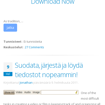
Download Now
As tradition, ...
Jatka
Tunnisteet
:
Ei tunnisteita
Keskustelut
:
27 Comments
Suodata, järjestä ja löydä
9
tiedostot nopeammin!
Hel
Kirjoittanut
Jonathan
päivämäärä
9. helmikuuta 2011
.
One of the
most difficult
tasks in creating a video or film is keeping track of and organizing all