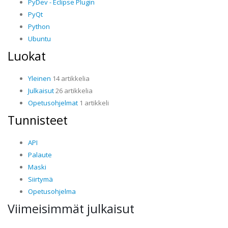
PyDev - Eclipse Plugin
PyQt
Python
Ubuntu
Luokat
Yleinen
14 artikkelia
Julkaisut
26 artikkelia
Opetusohjelmat
1 artikkeli
Tunnisteet
API
Palaute
Maski
Siirtymä
Opetusohjelma
Viimeisimmät julkaisut