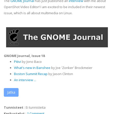
The
GNOME Journal
has just published an
interview
with me about
OpenShot Video Editor! I am excited to be included in their newest
issue, which is all about multimedia on Linux.
GNOME Journal, Issue 18
Pitivi
by Jono Baco
What's new
in Banshee
by Joe 'Zonker' Brockmeier
Boston Summit Recap
by Jason Clinton
An interview ...
Jatka
Tunnisteet
:
Ei tunnisteita
Keskustelut
:
1 Comment