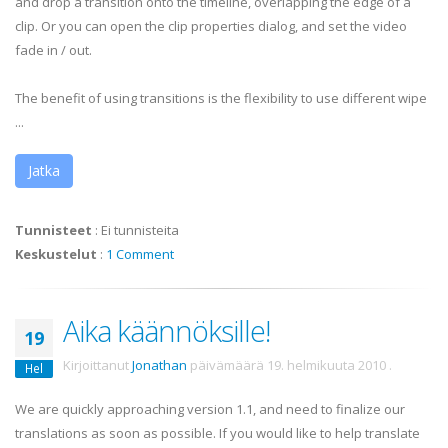
and drop a transition onto the timeline, overlapping the edge of a
clip. Or you can open the clip properties dialog, and set the video
fade in / out.
The benefit of using transitions is the flexibility to use different wipe
...
Jatka
Tunnisteet
:
Ei tunnisteita
Keskustelut
:
1 Comment
Aika käännöksille!
19
Kirjoittanut
Jonathan
päivämäärä
19. helmikuuta 2010
.
Hel
We are quickly approaching version 1.1, and need to finalize our
translations as soon as possible. If you would like to help translate