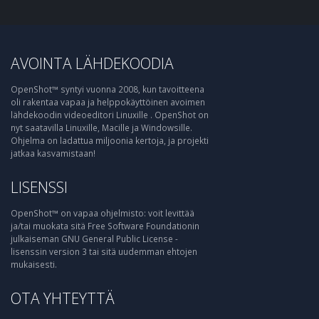
AVOINTA LÄHDEKOODIA
OpenShot™ syntyi vuonna 2008, kun tavoitteena
oli rakentaa vapaa ja helppokäyttöinen avoimen
lähdekoodin videoeditori Linuxille . OpenShot on
nyt saatavilla Linuxille, Macille ja Windowsille.
Ohjelma on ladattua miljoonia kertoja, ja projekti
jatkaa kasvamistaan!
LISENSSI
OpenShot™ on vapaa ohjelmisto: voit levittää
ja/tai muokata sitä Free Software Foundationin
julkaiseman GNU General Public License -
lisenssin version 3 tai sitä uudemman ehtojen
mukaisesti.
OTA YHTEYTTÄ