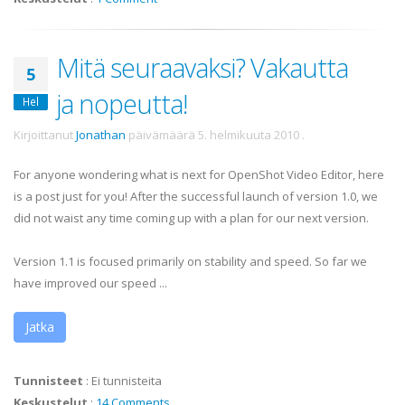
Mitä seuraavaksi? Vakautta
5
ja nopeutta!
Hel
Kirjoittanut
Jonathan
päivämäärä
5. helmikuuta 2010
.
For anyone wondering what is next for OpenShot Video Editor, here
is a post just for you! After the successful launch of version 1.0, we
did not waist any time coming up with a plan for our next version.
Version 1.1 is focused primarily on stability and speed. So far we
have improved our speed ...
Jatka
Tunnisteet
:
Ei tunnisteita
Keskustelut
:
14 Comments