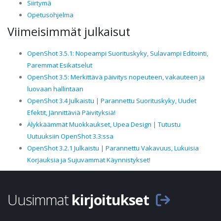
Siirtymä
Opetusohjelma
Viimeisimmät julkaisut
OpenShot 3.5.1: Nopeampi Suorituskyky, Sulavampi Editointi,
Paremmat Esikatselut
OpenShot 3.5: Merkittävä päivitys nopeuteen, vakauteen ja
luovaan hallintaan
OpenShot 3.4 Julkaistu | Parannettu Suorituskyky, Uudet
Efektit, Jännittäviä Päivityksiä!
Älykkäämmät Muokkaukset, Upea Design | Tutustu
Uutuuksiin OpenShot 3.3:ssa
OpenShot 3.2.1 Julkaistu | Parannettu Vakavuus, Lukuisia
Korjauksia ja Sujuvammat Käynnistykset!
Uusimmat
kirjoitukset