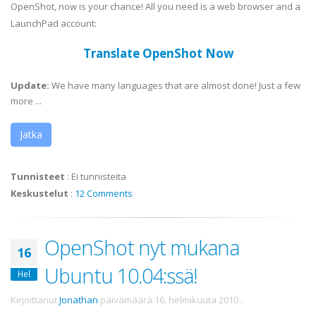
OpenShot, now is your chance! All you need is a web browser and a
LaunchPad account:
Translate OpenShot Now
Update:
We have many languages that are almost done! Just a few
more ...
Jatka
Tunnisteet
:
Ei tunnisteita
Keskustelut
:
12 Comments
OpenShot nyt mukana
16
Ubuntu 10.04:ssä!
Hel
Kirjoittanut
Jonathan
päivämäärä
16. helmikuuta 2010
.