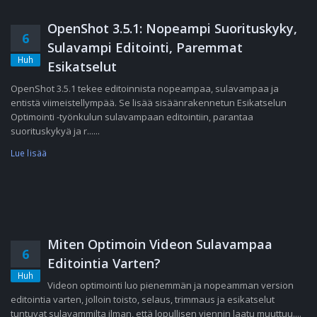
OpenShot 3.5.1: Nopeampi Suorituskyky,
6
Sulavampi Editointi, Paremmat
Huh
Esikatselut
OpenShot 3.5.1 tekee editoinnista nopeampaa, sulavampaa ja
entistä viimeistellympää. Se lisää sisäänrakennetun Esikatselun
Optimointi -työnkulun sulavampaan editointiin, parantaa
suorituskykyä ja r......
Lue lisää
Miten Optimoin Videon Sulavampaa
6
Editointia Varten?
Huh
Videon optimointi luo pienemmän ja nopeamman version
editointia varten, jolloin toisto, selaus, trimmaus ja esikatselut
tuntuvat sulavammilta ilman, että lopullisen viennin laatu muuttuu....