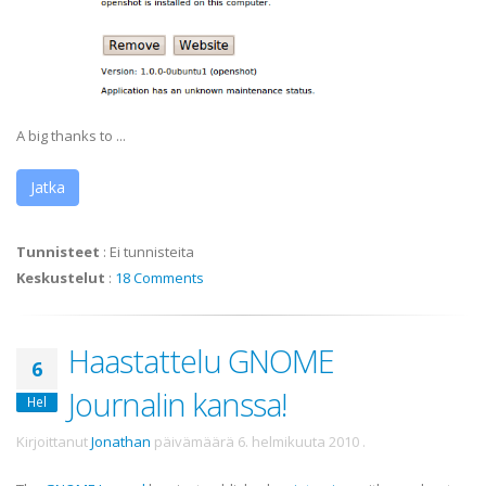
A big thanks to ...
Jatka
Tunnisteet
:
Ei tunnisteita
Keskustelut
:
18 Comments
Haastattelu GNOME
6
Journalin kanssa!
Hel
Kirjoittanut
Jonathan
päivämäärä
6. helmikuuta 2010
.