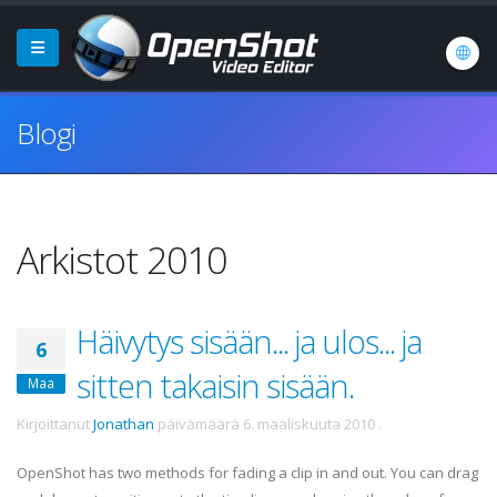
Blogi
Arkistot 2010
Häivytys sisään... ja ulos... ja
6
sitten takaisin sisään.
Maa
Kirjoittanut
Jonathan
päivämäärä
6. maaliskuuta 2010
.
OpenShot has two methods for fading a clip in and out. You can drag