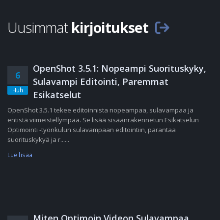
Uusimmat
kirjoitukset
OpenShot 3.5.1: Nopeampi Suorituskyky,
6
Sulavampi Editointi, Paremmat
Huh
Esikatselut
OpenShot 3.5.1 tekee editoinnista nopeampaa, sulavampaa ja
entistä viimeistellympää. Se lisää sisäänrakennetun Esikatselun
Optimointi -työnkulun sulavampaan editointiin, parantaa
suorituskykyä ja r......
Lue lisää
Miten Optimoin Videon Sulavampaa