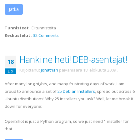
Jatka
Tunnisteet
:
Ei tunnisteita
Keskustelut
:
32 Comments
Hanki ne heti! DEB-asentajat!
18
Kirjoittanut
Jonathan
päivämäärä
18. elokuuta 2009
.
Elo
After many long nights, and many frustrating days of work, I am
proud to announce a set of
25 Debian Installers
, spread out across 6
Ubuntu distributions! Why 25 installers you ask? Well, let me break it
down for everyone:
OpenShot is just a Python program, so we just need 1 installer for
that. ...