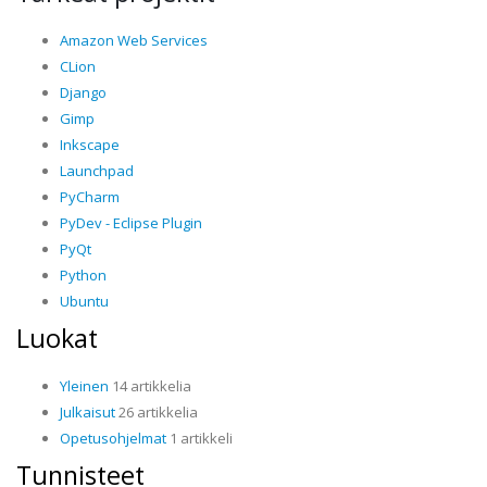
Amazon Web Services
CLion
Django
Gimp
Inkscape
Launchpad
PyCharm
PyDev - Eclipse Plugin
PyQt
Python
Ubuntu
Luokat
Yleinen
14 artikkelia
Julkaisut
26 artikkelia
Opetusohjelmat
1 artikkeli
Tunnisteet