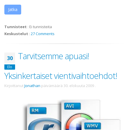
Jatka
Tunnisteet
:
Ei tunnisteita
Keskustelut
:
27 Comments
Tarvitsemme apuasi!
30
Elo
Yksinkertaiset vientivaihtoehdot!
Kirjoittanut
Jonathan
päivämäärä
30. elokuuta 2009
.