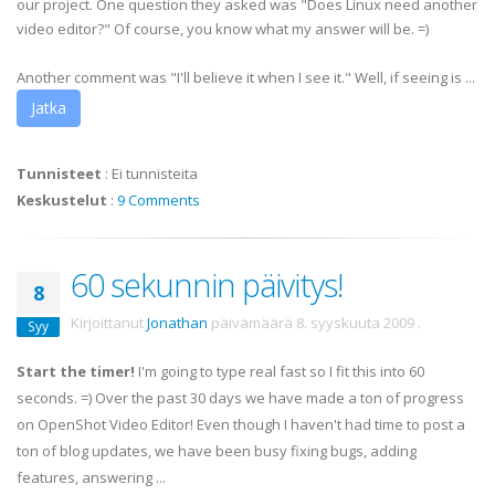
our project. One question they asked was "Does Linux need another
video editor?" Of course, you know what my answer will be. =)
Another comment was "I'll believe it when I see it." Well, if seeing is ...
Jatka
Tunnisteet
:
Ei tunnisteita
Keskustelut
:
9 Comments
60 sekunnin päivitys!
8
Kirjoittanut
Jonathan
päivämäärä
8. syyskuuta 2009
.
Syy
Start the timer!
I'm going to type real fast so I fit this into 60
seconds. =) Over the past 30 days we have made a ton of progress
on OpenShot Video Editor! Even though I haven't had time to post a
ton of blog updates, we have been busy fixing bugs, adding
features, answering ...