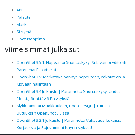
API
Palaute
Maski
Siirtymä
Opetusohjelma
Viimeisimmät julkaisut
OpenShot 3.5.1: Nopeampi Suorituskyky, Sulavampi Editointi,
Paremmat Esikatselut
OpenShot 3.5: Merkittävä päivitys nopeuteen, vakauteen ja
luovaan hallintaan
OpenShot 3.4 Julkaistu | Parannettu Suorituskyky, Uudet
Efektit, Jännittäviä Päivityksiä!
Älykkäämmät Muokkaukset, Upea Design | Tutustu
Uutuuksiin OpenShot 3.3:ssa
OpenShot 3.2.1 Julkaistu | Parannettu Vakavuus, Lukuisia
Korjauksia ja Sujuvammat Käynnistykset!