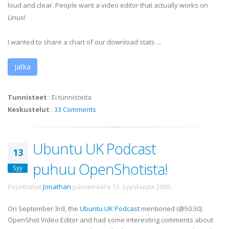
loud and clear. People want a video editor that actually works on
Linux!
I wanted to share a chart of our download stats ...
Jatka
Tunnisteet
:
Ei tunnisteita
Keskustelut
:
33 Comments
Ubuntu UK Podcast
13
puhuu OpenShotista!
Syy
Kirjoittanut
Jonathan
päivämäärä
13. syyskuuta 2009
.
On September 3rd, the
Ubuntu UK Podcast
mentioned (@50:30)
OpenShot Video Editor and had some interesting comments about