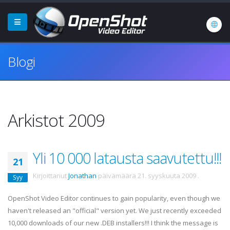
Blogi
Arkistot 2009
Yli 10 000 latausta saavutettu!!!
21
Kirjoittanut
Jonathan
päivämäärä
21. syyskuuta 2009
.
Syy
OpenShot Video Editor continues to gain popularity, even though we
haven't released an "official" version yet. We just recently exceeded
10,000 downloads of our new .DEB installers!!! I think the message is