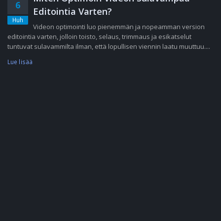
6
Editointia Varten?
Huh
Videon optimointi luo pienemmän ja nopeamman version
editointia varten, jolloin toisto, selaus, trimmaus ja esikatselut
tuntuvat sulavammilta ilman, että lopullisen viennin laatu muuttuu....
Lue lisää