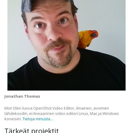
Jonathan Thomas
Moi! Olen luova OpenShot Video Editor, ilmainen, avoimen
lähdekoodin, ei-lineaarinen video editori Linux, Mac ja Windows
koneisiin.
Tietoja minusta...
Tärkeät projektit