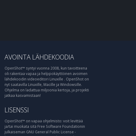
AVOINTA LÄHDEKOODIA
OpenShot™ syntyi vuonna 2008, kun tavoitteena
oli rakentaa vapaa ja helppokäyttöinen avoimen
lähdekoodin videoeditori Linuxille . OpenShot on
nyt saatavilla Linuxille, Macille ja Windowsille.
Ohjelma on ladattua miljoonia kertoja, ja projekti
jatkaa kasvamistaan!
LISENSSI
OpenShot™ on vapaa ohjelmisto: voit levittää
ja/tai muokata sitä Free Software Foundationin
julkaiseman GNU General Public License -