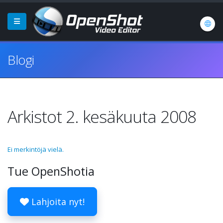
Blogi
Arkistot 2. kesäkuuta 2008
Ei merkintöjä vielä.
Tue OpenShotia
Lahjoita nyt!