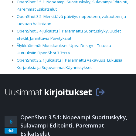
OpenShot 3.5.1: Nopeampi Suorituskyky, Sulavampi Editointi,
Paremmat Esikatselut
OpenShot 3.5: Merkittävä päivitys nopeuteen, vakauteen ja
luovaan hallintaan
OpenShot 3.4 Julkaistu | Parannettu Suorituskyky, Uudet
Efektit, Jännittäviä Päivityksiä!
Älykkäämmät Muokkaukset, Upea Design | Tutustu
Uutuuksiin OpenShot 3.3:ssa
OpenShot 3.2.1 Julkaistu | Parannettu Vakavuus, Lukuisia
Korjauksia ja Sujuvammat Käynnistykset!
Uusimmat
kirjoitukset
OpenShot 3.5.1: Nopeampi Suorituskyky,
6
Sulavampi Editointi, Paremmat
Huh
Esikatselut