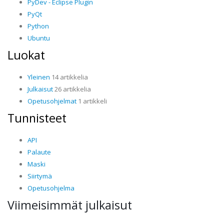
PyDev - Eclipse Plugin
PyQt
Python
Ubuntu
Luokat
Yleinen
14 artikkelia
Julkaisut
26 artikkelia
Opetusohjelmat
1 artikkeli
Tunnisteet
API
Palaute
Maski
Siirtymä
Opetusohjelma
Viimeisimmät julkaisut