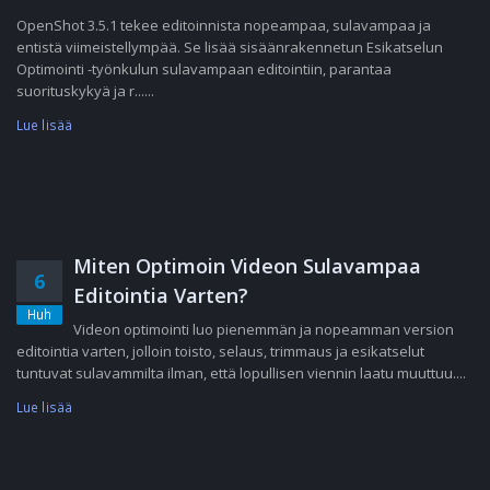
OpenShot 3.5.1 tekee editoinnista nopeampaa, sulavampaa ja
entistä viimeistellympää. Se lisää sisäänrakennetun Esikatselun
Optimointi -työnkulun sulavampaan editointiin, parantaa
suorituskykyä ja r......
Lue lisää
Miten Optimoin Videon Sulavampaa
6
Editointia Varten?
Huh
Videon optimointi luo pienemmän ja nopeamman version
editointia varten, jolloin toisto, selaus, trimmaus ja esikatselut
tuntuvat sulavammilta ilman, että lopullisen viennin laatu muuttuu....
Lue lisää