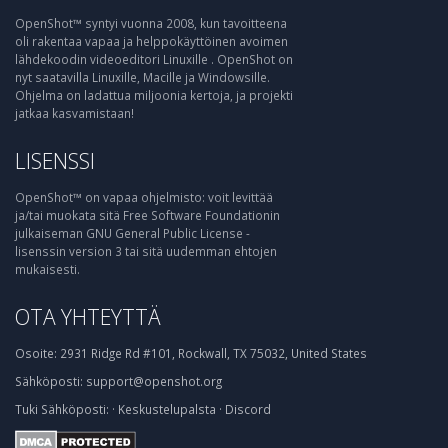
OpenShot™ syntyi vuonna 2008, kun tavoitteena
oli rakentaa vapaa ja helppokäyttöinen avoimen
lähdekoodin videoeditori Linuxille . OpenShot on
nyt saatavilla Linuxille, Macille ja Windowsille.
Ohjelma on ladattua miljoonia kertoja, ja projekti
jatkaa kasvamistaan!
LISENSSI
OpenShot™ on vapaa ohjelmisto: voit levittää
ja/tai muokata sitä Free Software Foundationin
julkaiseman GNU General Public License -
lisenssin version 3 tai sitä uudemman ehtojen
mukaisesti.
OTA YHTEYTTÄ
Osoite:
2931 Ridge Rd #101, Rockwall, TX 75032, United States
Sähköposti:
support@openshot.org
Tuki
Sähköposti:
·
Keskustelupalsta
·
Discord