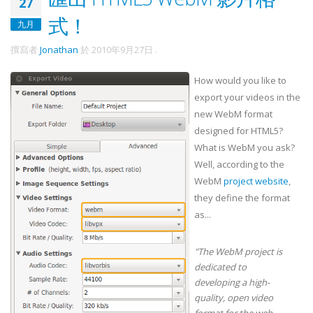
27
式！
九月
撰寫者
Jonathan
於
2010年9月27日
.
How would you like to
export your videos in the
new WebM format
designed for HTML5?
What is WebM you ask?
Well, according to the
WebM
project website
,
they define the format
as...
"The WebM project is
dedicated to
developing a high-
quality, open video