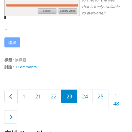
format for the web
that is freely available
to everyone."
...
繼續
標籤
:
無標籤
討論
:
3 Comments
…
…
1
21
22
23
24
25
48