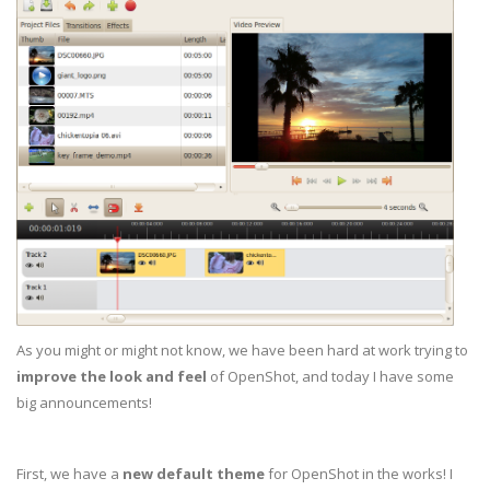
As you might or might not know, we have been hard at work trying to
improve the look and feel
of OpenShot, and today I have some
big announcements!
First, we have a
new default theme
for OpenShot in the works! I