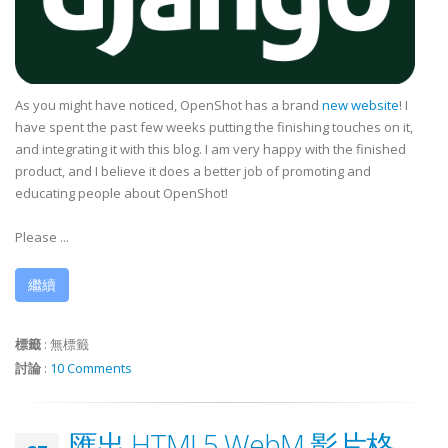
As you might have noticed, OpenShot has a brand
new website
! I
have spent the past few weeks putting the finishing touches on it,
and integrating it with this blog. I am very happy with the finished
product, and I believe it does a better job of promoting and
educating people about OpenShot!
Please ...
繼續
標籤
:
無標籤
討論
:
10 Comments
匯出 HTML5 WebM 影片格