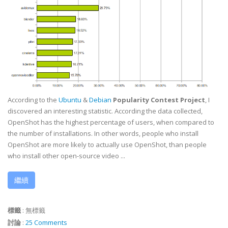
According to the
Ubuntu
&
Debian
Popularity Contest Project
, I
discovered an interesting statistic. According the data collected,
OpenShot has the highest percentage of users, when compared to
the number of installations. In other words, people who install
OpenShot are more likely to actually use OpenShot, than people
who install other open-source video ...
繼續
標籤
:
無標籤
討論
:
25 Comments