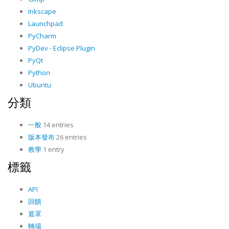
Inkscape
Launchpad
PyCharm
PyDev - Eclipse Plugin
PyQt
Python
Ubuntu
分類
一般
14 entries
版本發布
26 entries
教學
1 entry
標籤
API
回饋
遮罩
轉場