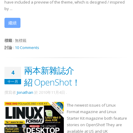
have included a preview of the theme, which is designed / inspired
by ...
繼續
標籤
:
無標籤
討論
:
10 Comments
兩本新雜誌介
4
紹 OpenShot！
十一月
撰寫者
Jonathan
於
2010年11月4日
.
The newest issues of Linux
Format magazine and Linux
Starter Kit magazine both feature
stories on OpenShot! They are
available at US and UK