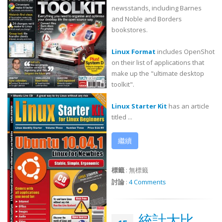
newsstands, including Barnes
and Noble and Borders
bookstores.
Linux Format
includes OpenShot
on their list of applications that
make up the "ultimate desktop
toolkit".
Linux Starter Kit
has an article
titled ...
繼續
標籤
:
無標籤
討論
:
4 Comments
統計大比