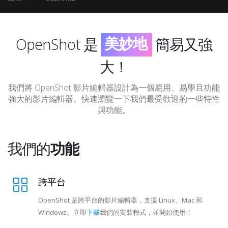
令人驚訝地
美妙地
令人驚訝地
OpenShot 是
簡易又
令人難以置信地
強大！
我們將 OpenShot 影片編輯器設計為一個易用、易學且功能
強大的影片編輯器。快速瀏覽一下我們最受歡迎的一些特性
與功能。
我們的
功能
跨平台
OpenShot 是跨平台的影片編輯器，支援 Linux、Mac 和
Windows。立即
下載
我們的安裝程式，並開始使用！