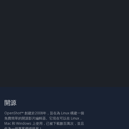
開源
OpenShot™ 創建於2008年，旨在為 Linux 構建一個
免費簡單的開源影片編輯器。它現在可以在 Linux，
Mac 和 Windows 上使用，已被下載數百萬次，並且
作為一個專案繼續發展！