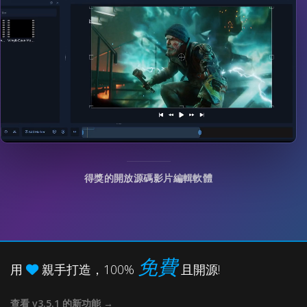
得獎的開放源碼影片編輯軟體
免費
用
親手打造，100%
且開源!
令人難以置信地
查看 v3.5.1 的新功能 →