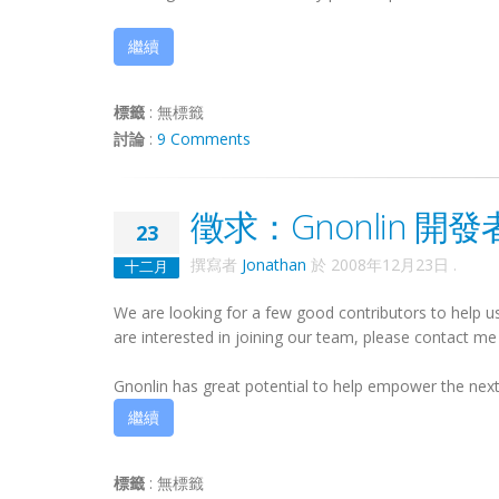
繼續
標籤
:
無標籤
討論
:
9 Comments
徵求：Gnonlin 開
23
撰寫者
Jonathan
於
2008年12月23日
.
十二月
We are looking for a few good contributors to help u
are interested in joining our team, please contact m
Gnonlin has great potential to help empower the next 
繼續
標籤
:
無標籤