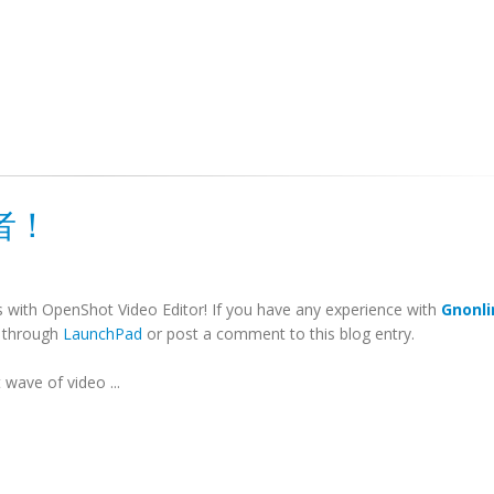
發者！
s with OpenShot Video Editor! If you have any experience with
Gnonli
e through
LaunchPad
or post a comment to this blog entry.
wave of video ...