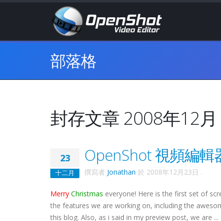
部落格
封存文章 2008年12月
OpenShot 視頻編輯
23
撰寫者
Jonathan
於
2008年12月23日
.
十二月
Merry
Christmas
everyone! Here is the first set of 
the features we are working on, including the awesom
this blog. Also, as i said in my preview post, we are ...