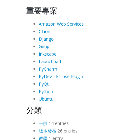
重要專案
Amazon Web Services
CLion
Django
Gimp
Inkscape
Launchpad
PyCharm
PyDev - Eclipse Plugin
PyQt
Python
Ubuntu
分類
一般
14 entries
版本發布
26 entries
教學
1 entry