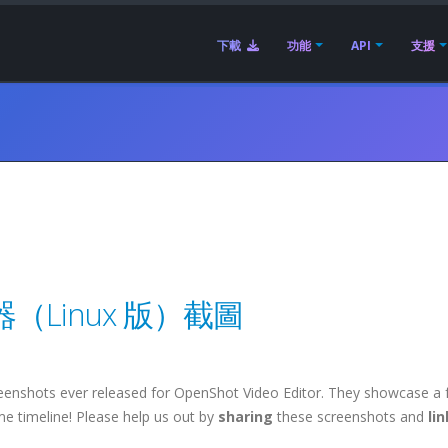
下載
功能
API
支援
器（Linux 版）截圖
screenshots ever released for OpenShot Video Editor. They showcase a 
e timeline! Please help us out by
sharing
these screenshots and
li