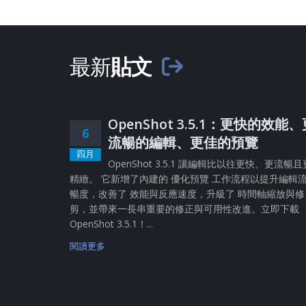
最新
貼文
OpenShot 3.5.1：更快的效能
6
流暢的編輯、更佳的預覽
四月
OpenShot 3.5.1 讓編輯比以往更快、更流暢且
精緻。 它新增了內建的 優化預覽 工作流程以提升編輯
暢度，改善了 效能與反應速度，升級了 時間軸縮放與修
剪，並帶來一長串重要的修正與可用性改進。立即下載
OpenShot 3.5.1！...
閱讀更多