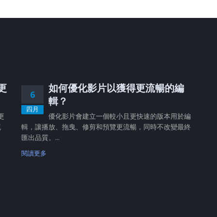
、更
如何優化影片以獲得更流暢的編
6
輯？
四月
更
優化影片會建立一個較小且更快速的版本用於編
流
輯，讓播放、拖曳、修剪和預覽更流暢，同時不改變最終
匯出品質。...
閱讀更多