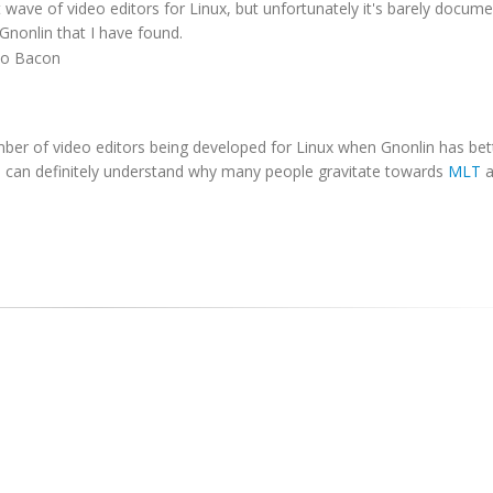
wave of video editors for Linux, but unfortunately it's barely docume
 Gnonlin that I have found.
no Bacon
umber of video editors being developed for Linux when Gnonlin has bet
I can definitely understand why many people gravitate towards
MLT
a