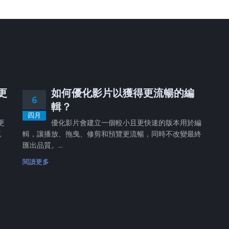
、更
如何優化影片以獲得更流暢的編
6
輯？
四月
更
優化影片會建立一個較小且更快速的版本用於編
流
輯，讓播放、拖曳、修剪和預覽更流暢，同時不改變最終
匯出品質。...
閱讀更多