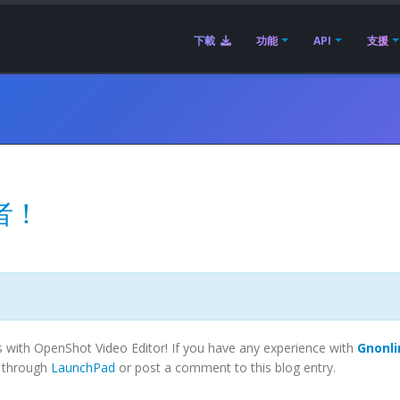
下載
功能
API
支援
發者！
s with OpenShot Video Editor! If you have any experience with
Gnonli
e through
LaunchPad
or post a comment to this blog entry.