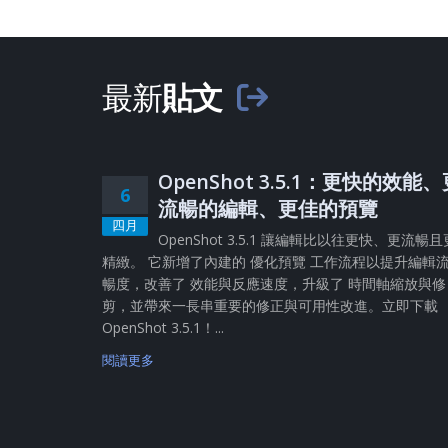
最新
貼文
OpenShot 3.5.1：更快的效能
6
流暢的編輯、更佳的預覽
四月
OpenShot 3.5.1 讓編輯比以往更快、更流暢且
精緻。 它新增了內建的 優化預覽 工作流程以提升編輯
暢度，改善了 效能與反應速度，升級了 時間軸縮放與修
剪，並帶來一長串重要的修正與可用性改進。立即下載
OpenShot 3.5.1！...
閱讀更多