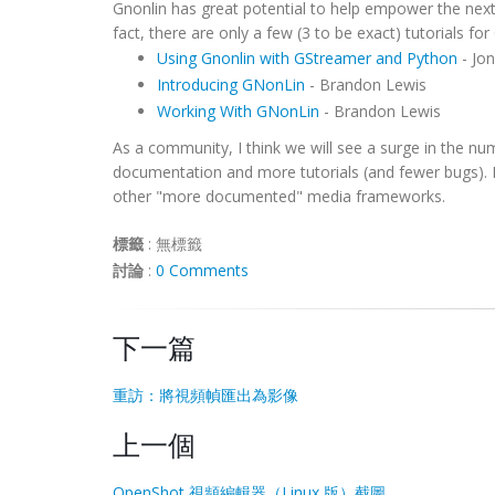
Gnonlin has great potential to help empower the next 
fact, there are only a few (3 to be exact) tutorials for
Using Gnonlin with GStreamer and Python
- Jo
Introducing GNonLin
- Brandon Lewis
Working With GNonLin
- Brandon Lewis
As a community, I think we will see a surge in the n
documentation and more tutorials (and fewer bugs). 
other "more documented" media frameworks.
標籤
:
無標籤
討論
:
0 Comments
下一篇
重訪：將視頻幀匯出為影像
上一個
OpenShot 視頻編輯器（Linux 版）截圖