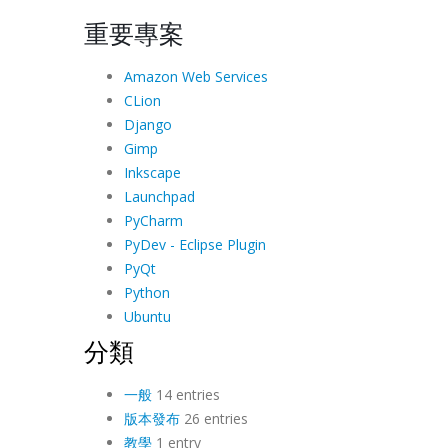
重要專案
Amazon Web Services
CLion
Django
Gimp
Inkscape
Launchpad
PyCharm
PyDev - Eclipse Plugin
PyQt
Python
Ubuntu
分類
一般
14 entries
版本發布
26 entries
教學
1 entry