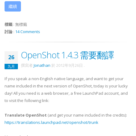
繼續
標籤
:
無標籤
討論
:
14 Comments
OpenShot 1.4.3 需要翻譯
26
撰寫者
Jonathan
於
2012年9月26日
.
九月
If you speak a non-English native language, and want to get your
name included in the next version of OpenShot, today is your lucky
day! All you need is a web browser, a free LaunchPad account, and
to visit the following link:
Translate OpenShot
(and get your name included in the credits):
https://translations.launchpad.net/openshot/trunk