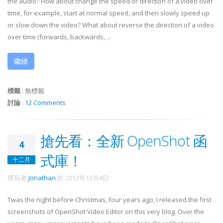
the audio? How about change the speed or direction of a video over
time, for example, start at normal speed, and then slowly speed up
or slow down the video? What about reverse the direction of a video
over time (forwards, backwards, ...
繼續
標籤
:
無標籤
討論
:
12 Comments
搶先看：全新 OpenShot 函
4
式庫！
十二月
撰寫者
Jonathan
於
2012年12月4日
.
Twas the night before Christmas, four years ago, I released the first
screenshots of OpenShot Video Editor on this very blog. Over the