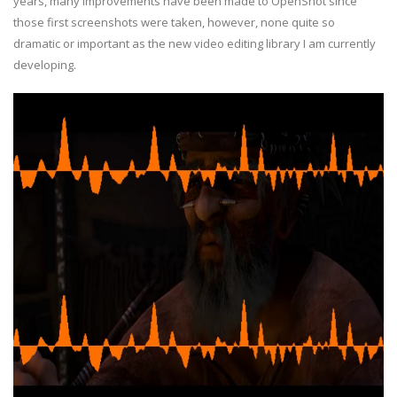
years, many improvements have been made to OpenShot since
those first screenshots were taken, however, none quite so
dramatic or important as the new video editing library I am currently
developing.