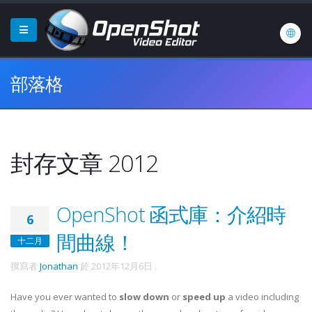
部落格
封存文章 2012
OpenShot 函式庫：介紹時
6
間曲線！
十二月
撰寫者
Jonathan
於
2012年12月6日
.
Have you ever wanted to
slow down
or
speed up
a video including