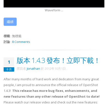
Waveform ...
繼續
標籤
:
無標籤
討論
:
8 Comments
版本 1.4.3 發布！立即下載！
1
撰寫者
Jonathan
於
2012年10月1日
.
十月
After many months of hard work and dedication from many great
people, I am proud to announce the official release of OpenShot
1.4.3!
This release has more bug fixes, enhancements, and
new features than any other release of OpenShot to date!
Please watch our release video and check out the new features: