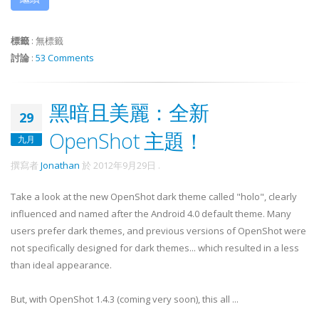
標籤
:
無標籤
討論
:
53 Comments
黑暗且美麗：全新
29
OpenShot 主題！
九月
撰寫者
Jonathan
於
2012年9月29日
.
Take a look at the new OpenShot dark theme called "holo", clearly
influenced and named after the Android 4.0 default theme. Many
users prefer dark themes, and previous versions of OpenShot were
not specifically designed for dark themes... which resulted in a less
than ideal appearance.
But, with OpenShot 1.4.3 (coming very soon), this all ...