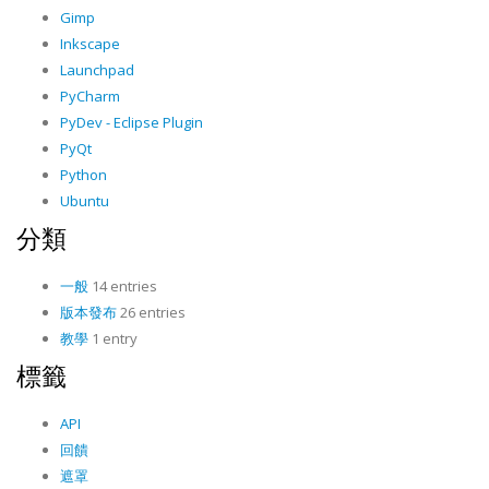
Gimp
Inkscape
Launchpad
PyCharm
PyDev - Eclipse Plugin
PyQt
Python
Ubuntu
分類
一般
14 entries
版本發布
26 entries
教學
1 entry
標籤
API
回饋
遮罩