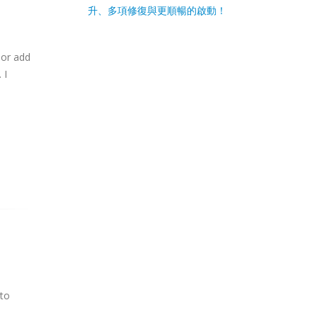
升、多項修復與更順暢的啟動！
 or add
 I
 to