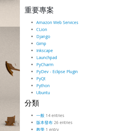
重要專案
Amazon Web Services
CLion
Django
Gimp
Inkscape
Launchpad
PyCharm
PyDev - Eclipse Plugin
PyQt
Python
Ubuntu
分類
一般
14 entries
版本發布
26 entries
教學
1 entry