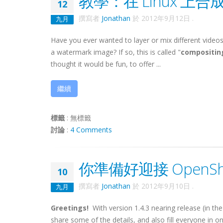
教學：在 Linux 上
12
撰寫者
Jonathan
於
2012年9月12日
.
九月
Have you ever wanted to layer or mix different videos
a watermark image? If so, this is called "
compositin
thought it would be fun, to offer ...
繼續
標籤
:
無標籤
討論
:
4 Comments
你準備好迎接 OpenSho
10
撰寫者
Jonathan
於
2012年9月10日
.
九月
Greetings!
With version 1.4.3 nearing release (in the
share some of the details, and also fill everyone in