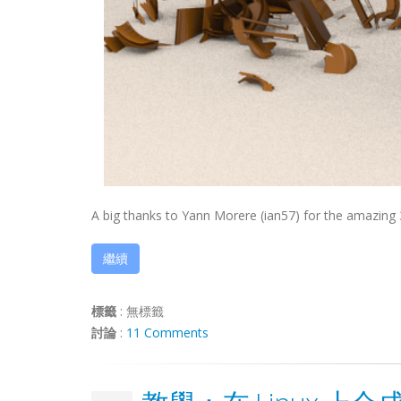
A big thanks to Yann Morere (ian57) for the amazing 3D
繼續
標籤
:
無標籤
討論
:
11 Comments