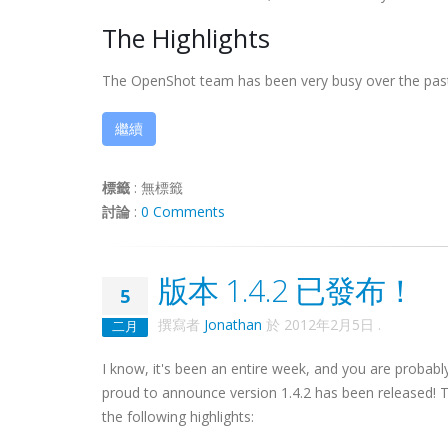
The Highlights
The OpenShot team has been very busy over the past 
繼續
標籤
:
無標籤
討論
:
0 Comments
版本 1.4.2 已發布！
5
撰寫者
Jonathan
於
2012年2月5日
.
二月
I know, it's been an entire week, and you are probab
proud to announce version 1.4.2 has been released! T
the following highlights: