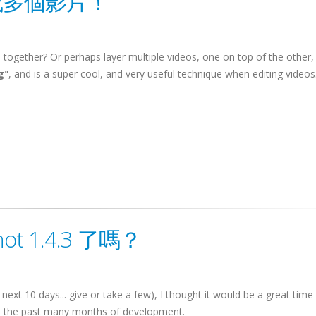
合成多個影片！
 together? Or perhaps layer multiple videos, one on top of the other,
g
", and is a super cool, and very useful technique when editing videos.
t 1.4.3 了嗎？
 next 10 days... give or take a few), I thought it would be a great time
 on the past many months of development.