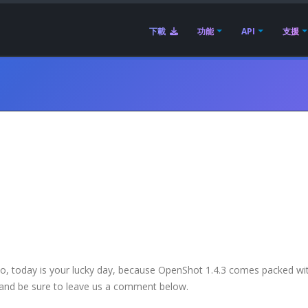
下載
功能
API
支援
！
so, today is your lucky day, because OpenShot 1.4.3 comes packed wi
, and be sure to leave us a comment below.