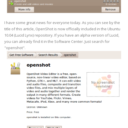
I have some great news for everyone today. As you can see by the
title of this article, OpenShot is now officially included in the Ubuntu
10.04 (Lucid Lynx) repository. If you have an alpha version of Lucid,
you can already find it in the Software Center. Just search for
"openshot".