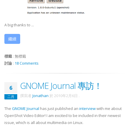
A big thanks to ...
繼續
標籤
:
無標籤
討論
:
18 Comments
GNOME Journal 專訪！
6
撰寫者
Jonathan
於
2010年2月6日
.
二月
The
GNOME Journal
has just published an
interview
with me about
OpenShot Video Editor! I am excited to be included in their newest
issue, which is all about multimedia on Linux.