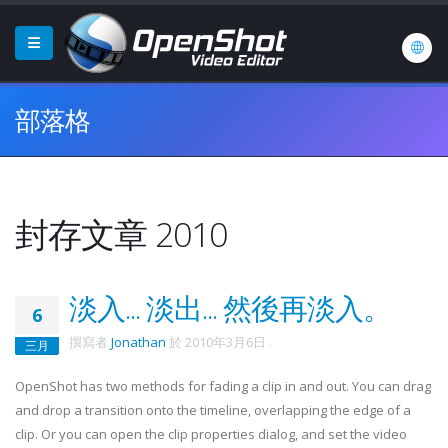
部落格
封存文章 2010
淡入... 淡出... 然後再淡入。
6
撰寫者
Jonathan
於
2010年3月6日
.
三月
OpenShot has two methods for fading a clip in and out. You can drag
and drop a transition onto the timeline, overlapping the edge of a
clip. Or you can open the clip properties dialog, and set the video