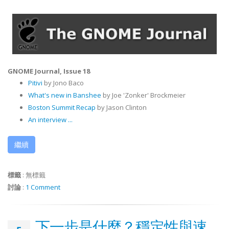
GNOME Journal, Issue 18
Pitivi
by Jono Baco
What's new
in Banshee
by Joe 'Zonker' Brockmeier
Boston Summit Recap
by Jason Clinton
An interview ...
繼續
標籤
:
無標籤
討論
:
1 Comment
下一步是什麼？穩定性與速