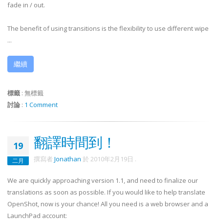
fade in / out.
The benefit of using transitions is the flexibility to use different wipe
...
繼續
標籤
:
無標籤
討論
:
1 Comment
翻譯時間到！
19
撰寫者
Jonathan
於
2010年2月19日
.
二月
We are quickly approaching version 1.1, and need to finalize our
translations as soon as possible. If you would like to help translate
OpenShot, now is your chance! All you need is a web browser and a
LaunchPad account: