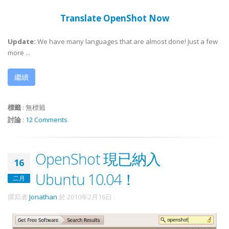
Translate OpenShot Now
Update:
We have many languages that are almost done! Just a few
more ...
繼續
標籤
:
無標籤
討論
:
12 Comments
OpenShot 現已納入
16
Ubuntu 10.04！
二月
撰寫者
Jonathan
於
2010年2月16日
.