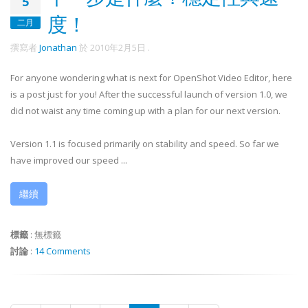
5
度！
二月
撰寫者
Jonathan
於
2010年2月5日
.
For anyone wondering what is next for OpenShot Video Editor, here
is a post just for you! After the successful launch of version 1.0, we
did not waist any time coming up with a plan for our next version.
Version 1.1 is focused primarily on stability and speed. So far we
have improved our speed ...
繼續
標籤
:
無標籤
討論
:
14 Comments