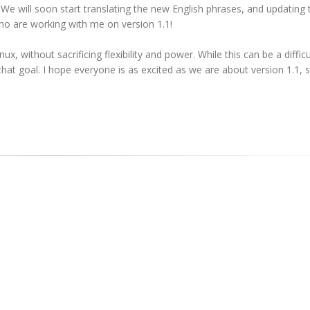
We will soon start translating the new English phrases, and updating 
who are working with me on version 1.1!
x, without sacrificing flexibility and power. While this can be a difficul
 that goal. I hope everyone is as excited as we are about version 1.1, 