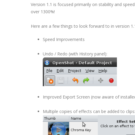
Version 1.1 is focused primarily on stability and spe
over 1300%!
Here are a few things to look forward to in version 1.
Speed Improvements
Undo / Redo (with History panel):
Improved Export Screen (now aware of installe
Multiple copies of effects can be added to clips