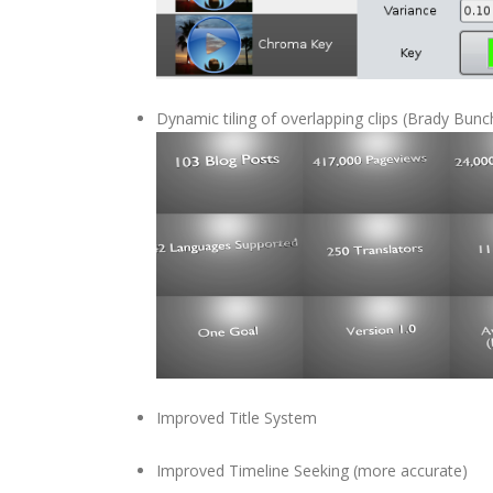
Dynamic tiling of overlapping clips (Brady Bunch
Improved Title System
Improved Timeline Seeking (more accurate)