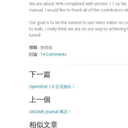
We are about 90% completed with version 1.1 so far. 
manual. I would like to thank all of the contributors 
Our goal is to be the easiest to use video editor on Linu
to walk, I really think we are on our way to achieving
tuned!
標籤
:
無標籤
討論
:
14 Comments
下一篇
OpenShot 1.0 正式推出！
上一個
GNOME Journal 專訪！
相似文章