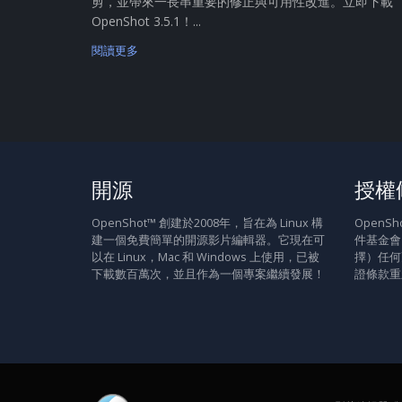
剪，並帶來一長串重要的修正與可用性改進。立即下載
OpenShot 3.5.1！...
閱讀更多
開源
授權
OpenShot™ 創建於2008年，旨在為 Linux 構
Open
建一個免費簡單的開源影片編輯器。它現在可
件基金會
以在 Linux，Mac 和 Windows 上使用，已被
擇）任何
下載數百萬次，並且作為一個專案繼續發展！
證條款重