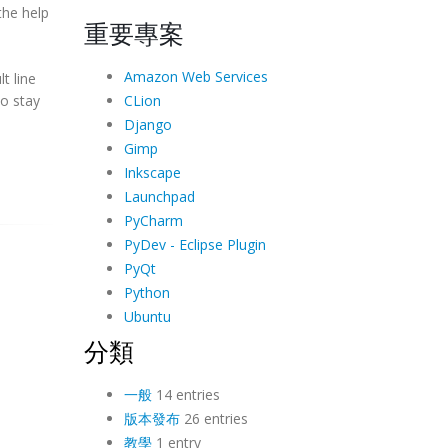
the help
重要專案
Amazon Web Services
t line
CLion
so stay
Django
Gimp
Inkscape
Launchpad
PyCharm
PyDev - Eclipse Plugin
PyQt
Python
Ubuntu
分類
一般
14 entries
版本發布
26 entries
教學
1 entry