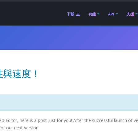
下載
功能
API
支援
性與速度！
Editor, here is a post just for you! After the successful launch of v
or our next version.