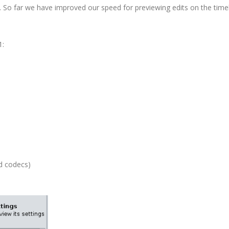
ed. So far we have improved our speed for previewing edits on the time
1:
d codecs)
: