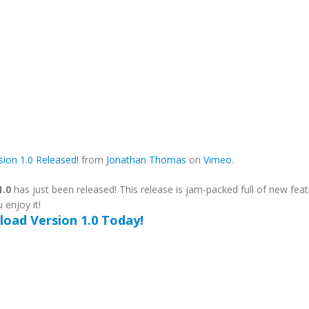
sion 1.0 Released!
from
Jonathan Thomas
on
Vimeo
.
1.0
has just been released! This release is jam-packed full of new feat
enjoy it!
oad Version 1.0 Today!