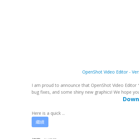
OpenShot Video Editor - Ver
I am proud to announce that OpenShot Video Editor
bug fixes, and some shiny new graphics! We hope you 
Downl
Here is a quick ...
繼續