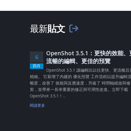
最新
貼文
OpenShot 3.5.1：更快的效能
6
流暢的編輯、更佳的預覽
四月
OpenShot 3.5.1 讓編輯比以往更快、更流暢且
精緻。 它新增了內建的 優化預覽 工作流程以提升編輯
暢度，改善了 效能與反應速度，升級了 時間軸縮放與修
剪，並帶來一長串重要的修正與可用性改進。立即下載
OpenShot 3.5.1！...
閱讀更多