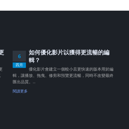
、更
如何優化影片以獲得更流暢的編
6
輯？
四月
更
優化影片會建立一個較小且更快速的版本用於編
流
輯，讓播放、拖曳、修剪和預覽更流暢，同時不改變最終
匯出品質。...
閱讀更多