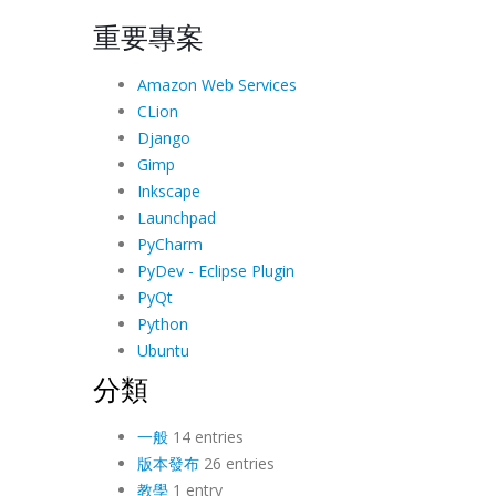
重要專案
Amazon Web Services
CLion
Django
Gimp
Inkscape
Launchpad
PyCharm
PyDev - Eclipse Plugin
PyQt
Python
Ubuntu
分類
一般
14 entries
版本發布
26 entries
教學
1 entry