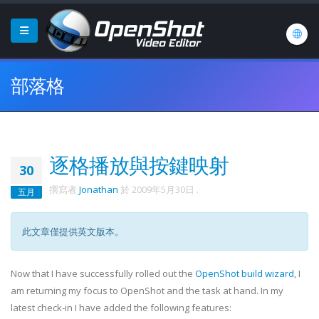
部落格
逐格播放與按鍵映射
30
撰寫者
Jonathan
於
2009年5月30日
.
五月
此文章僅提供英文版本。
Now that I have successfully rolled out the
OpenShot build wizard
, I
am returning my focus to OpenShot and the task at hand. In my
latest check-in I have added the following features: