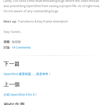
Lastly, I've fixed some multi-threading bugs where the video thread
was preventing OpenShot from saving a project file. As of right now,
I'm not aware of any outstanding bugs.
Next up:
Transitions & Key Frame Animation!
Stay Tuned...
標籤
:
無標籤
討論
:
14 Comments
下一篇
OpenShot 建置精靈……真是神奇！
上一個
介紹 OpenShot 4 for 4！
相似文章