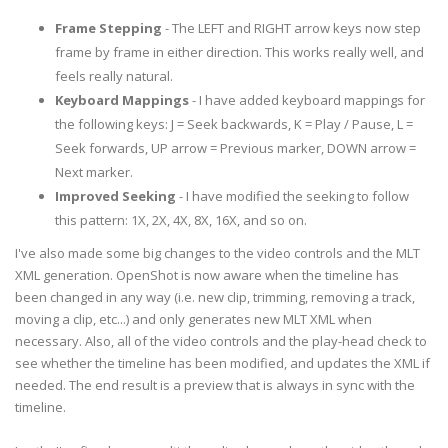
Frame Stepping
- The LEFT and RIGHT arrow keys now step
frame by frame in either direction. This works really well, and
feels really natural.
Keyboard Mappings
- I have added keyboard mappings for
the following keys: J = Seek backwards, K = Play / Pause, L =
Seek forwards, UP arrow = Previous marker, DOWN arrow =
Next marker.
Improved Seeking
- I have modified the seeking to follow
this pattern: 1X, 2X, 4X, 8X, 16X, and so on.
I've also made some big changes to the video controls and the MLT
XML generation. OpenShot is now aware when the timeline has
been changed in any way (i.e. new clip, trimming, removing a track,
moving a clip, etc...) and only generates new MLT XML when
necessary. Also, all of the video controls and the play-head check to
see whether the timeline has been modified, and updates the XML if
needed. The end result is a preview that is always in sync with the
timeline.