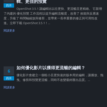
輯、更佳的預覽
四月
OpenShot 3.5.1 讓編輯比以往更快、更流暢且更精緻。 它新增
了內建的 優化預覽 工作流程以提升編輯流暢度，改善了 效能與反應速
度，升級了 時間軸縮放與修剪，並帶來一長串重要的修正與可用性改
進。立即下載 OpenShot 3.5.1！...
閱讀更多
如何優化影片以獲得更流暢的編輯？
6
優化影片會建立一個較小且更快速的版本用於編輯，讓播放、拖
四月
曳、修剪和預覽更流暢，同時不改變最終匯出品質。...
閱讀更多