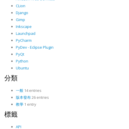
CLion
Django
Gimp
Inkscape
Launchpad
PyCharm
PyDev - Eclipse Plugin
PyQt
Python
Ubuntu
分類
一般
14 entries
版本發布
26 entries
教學
1 entry
標籤
API