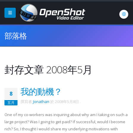
部落格
封存文章 2008年5月
我的動機？
8
撰寫者
Jonathan
於
2008年5月8日
.
五月
One of my co-workers was inquiring about why am I taking on such a
large project? Was I going to get paid? If successful, would I become
rich? So, I thought I would share my underlying motivations with