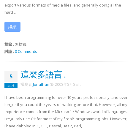
export various formats of media files, and generally doing all the
hard ...
繼續
標籤
:
無標籤
討論
:
0 Comments
這麼多語言...
5
撰寫者
Jonathan
於
2008年5月5日
.
五月
I have been programming for over 10 years professionally, and even
longer if you count the years of hacking before that. However, all my
experience comes from the Microsoft / Windows world of languages.
I regularly use C# for most of my *real* programming jobs. However,
I have dabbled in C, C++, Pascal, Basic, Perl, ...