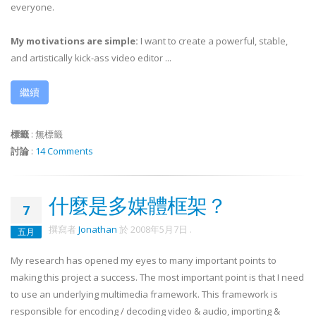
everyone.
My motivations are simple:
I want to create a powerful, stable,
and artistically kick-ass video editor ...
繼續
標籤
:
無標籤
討論
:
14 Comments
什麼是多媒體框架？
7
撰寫者
Jonathan
於
2008年5月7日
.
五月
My research has opened my eyes to many important points to
making this project a success. The most important point is that I need
to use an underlying multimedia framework. This framework is
responsible for encoding / decoding video & audio, importing &