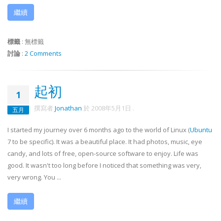
繼續
標籤
:
無標籤
討論
:
2 Comments
起初
1
撰寫者
Jonathan
於
2008年5月1日
.
五月
I started my journey over 6 months ago to the world of Linux (
Ubuntu
7 to be specific). It was a beautiful place. It had photos, music, eye
candy, and lots of free, open-source software to enjoy. Life was
good. It wasn't too long before I noticed that something was very,
very wrong. You ...
繼續