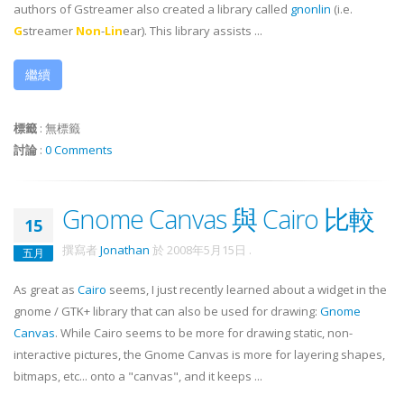
authors of
Gstreamer
also created a library called
gnonlin
(i.e.
G
streamer
Non
-
Lin
ear). This library assists ...
繼續
標籤
:
無標籤
討論
:
0 Comments
Gnome Canvas 與 Cairo 比較
15
撰寫者
Jonathan
於
2008年5月15日
.
五月
As great as
Cairo
seems, I just recently learned about a widget in the
gnome / GTK+ library that can also be used for drawing:
Gnome
Canvas
. While Cairo seems to be more for drawing static, non-
interactive pictures, the Gnome Canvas is more for layering shapes,
bitmaps, etc... onto a "canvas", and it keeps ...