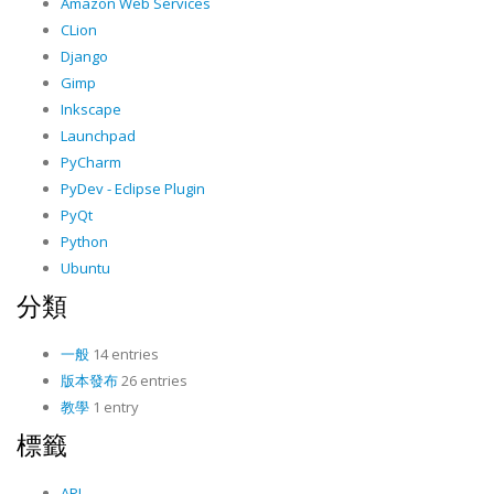
Amazon Web Services
CLion
Django
Gimp
Inkscape
Launchpad
PyCharm
PyDev - Eclipse Plugin
PyQt
Python
Ubuntu
分類
一般
14 entries
版本發布
26 entries
教學
1 entry
標籤
API