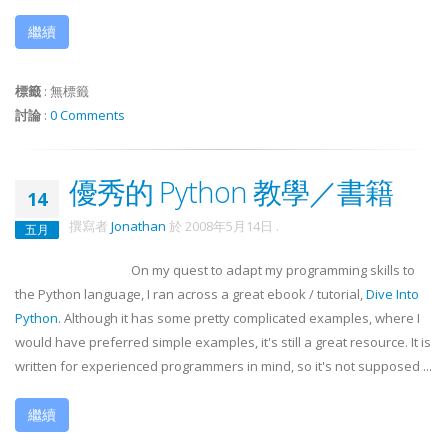
繼續
標籤
:
無標籤
討論
:
0 Comments
優秀的 Python 教學／書籍
14
撰寫者
Jonathan
於
2008年5月14日
.
五月
On my quest to adapt my programming skills to
the Python language, I ran across a great
ebook
/ tutorial,
Dive Into
Python
. Although it has some pretty complicated examples, where I
would have preferred simple examples, it's still a great resource. It is
written for experienced programmers in mind, so it's not supposed ...
繼續