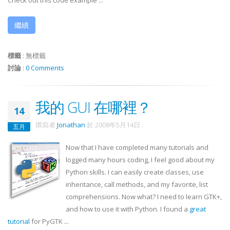
Check out this code example ...
繼續
標籤
:
無標籤
討論
:
0 Comments
我的 GUI 在哪裡？
14
撰寫者
Jonathan
於
2008年5月14日
.
五月
Now that I have completed many tutorials and
logged many hours coding, I feel good about my
Python skills. I can easily create classes, use
inheritance, call methods, and my favorite, list
comprehensions. Now what? I need to learn
GTK
+,
and how to use it with Python. I found a
great
tutorial
for
PyGTK
...