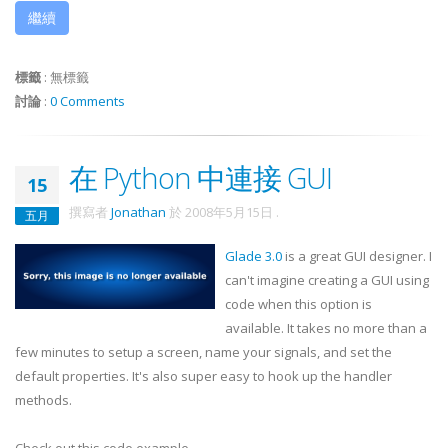
繼續
標籤
:
無標籤
討論
:
0 Comments
在 Python 中連接 GUI
15
撰寫者
Jonathan
於
2008年5月15日
.
五月
Glade 3.0
is a great GUI designer. I
can't imagine creating a GUI using
code when this option is
available. It takes no more than a
few minutes to setup a screen, name your signals, and set the
default properties. It's also super easy to hook up the handler
methods.