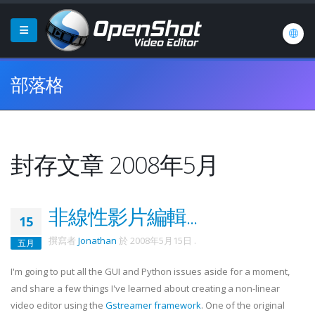
部落格
封存文章 2008年5月
非線性影片編輯...
15
撰寫者
Jonathan
於
2008年5月15日
.
五月
I'm going to put all the GUI and Python issues aside for a moment,
and share a few things I've learned about creating a non-linear
video editor using the
Gstreamer
framework
. One of the original