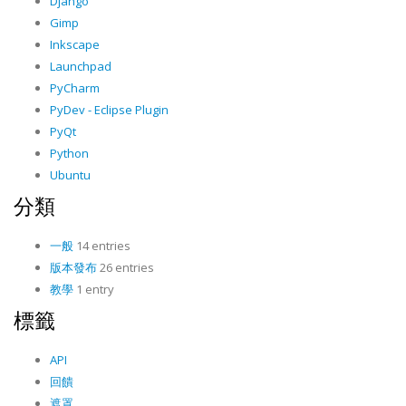
Django
Gimp
Inkscape
Launchpad
PyCharm
PyDev - Eclipse Plugin
PyQt
Python
Ubuntu
分類
一般
14 entries
版本發布
26 entries
教學
1 entry
標籤
API
回饋
遮罩