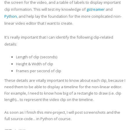
the screen for the video, and a table of labels to display important
clip information. This will test my knowledge of
gstreamer
and
Python
, and help lay the foundation for the more complicated non-
linear video editor that I want to create.
It's really important that I can identify the following clip-related
details:
Length of clip (seconds)
Height & Width of clip
Frames per second of clip
These details are vitally important to know about each clip, because I
need them to be able to display a timeline for the non-linear editor.
For example, I need to know how big of a rectangle to draw (i.e. clip
length)... to represent the video clip on the timeline.
As soon as I finish this mini-project, I will post screenshots and the
full source-code... in Python of course.