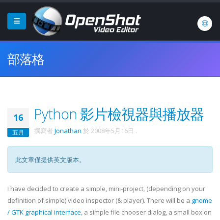
部落格
Python 影片檢視器與播放器
16
撰寫者
Jonathan
於
2008年5月16日
.
五月
此文章僅提供英文版本。
I have decided to create a simple, mini-project, (depending on your
definition of simple) video inspector (& player). There will be a
gnome
/
GTK
graphical interface
, a simple file chooser dialog, a small box on