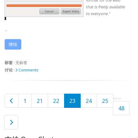
format for the web
that is freely available
to everyone."
...
继续
标签
:
无标签
讨论
:
3 Comments
…
…
1
21
22
23
24
25
48