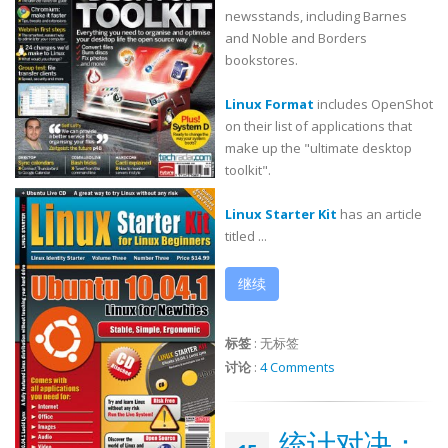
newsstands, including Barnes
and Noble and Borders
bookstores.
Linux Format
includes OpenShot
on their list of applications that
make up the "ultimate desktop
toolkit".
Linux Starter Kit
has an article
titled ...
继续
标签
:
无标签
讨论
:
4 Comments
统计对决：