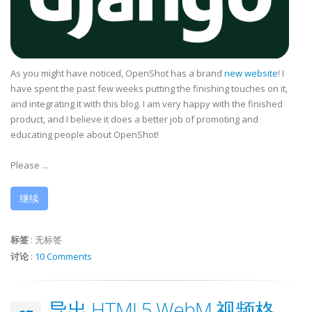
As you might have noticed, OpenShot has a brand
new website
! I
have spent the past few weeks putting the finishing touches on it,
and integrating it with this blog. I am very happy with the finished
product, and I believe it does a better job of promoting and
educating people about OpenShot!
Please ...
继续
标签
:
无标签
讨论
:
10 Comments
导出 HTML5 WebM 视频格