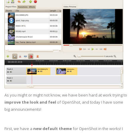
As you might or might not know, we have been hard at work trying to
improve the look and feel
of OpenShot, and today I have some
big announcements!
First, we have a
new default theme
for OpenShot in the works! I