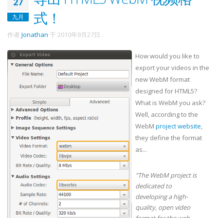
27
式！
九月
作者
Jonathan
于
2010年9月27日
.
How would you like to
export your videos in the
new WebM format
designed for HTML5?
What is WebM you ask?
Well, according to the
WebM
project website
,
they define the format
as...
"The WebM project is
dedicated to
developing a high-
quality, open video