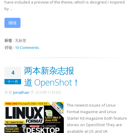
have included a preview of the theme, which is designed / inspired
by ...
继续
标签
:
无标签
讨论
:
10 Comments
两本新杂志报
4
道 OpenShot！
十一月
作者
Jonathan
于
2010年11月4日
.
The newest issues of Linux
Format magazine and Linux
Starter Kit magazine both feature
stories on OpenShot! They are
available at US and UK