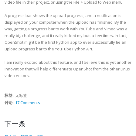
video file in their project, or using the File > Upload to Web menu.
A progress bar shows the upload progress, and a notification is
displayed on your computer when the upload has finished. By the
way, getting a progress bar to work with YouTube and Vimeo was a
really big challenge, and it really kicked my butt a few times. In fact,
OpenShot might be the first Python app to ever successfully tie an
upload progress bar to the YouTube Python API.
I am really excited about this feature, and I believe this is yet another
innovation that will help differentiate OpenShot from the other Linux
video editors.
标签
:
无标签
讨论
:
17 Comments
下一条