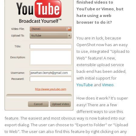
finished videos to
YouTube or Vimeo, but
hate using a web
browser to do it?
You are in luck, because
OpenShot now has an easy
to use, integrated "Upload to
Web" feature! A new,
extensible upload service
back-end has been added,
with initial support for
YouTube
and
Vimeo
.
How does it work? It's super
easy! There are a few
different ways to use this
feature. The easiest and most obvious way is now baked into our
export dialog. The user can choose to "Export to Folder" or "Upload
to Web". The user can also find this feature by right clicking on any