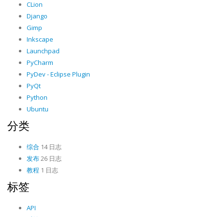
CLion
Django
Gimp
Inkscape
Launchpad
PyCharm
PyDev - Eclipse Plugin
PyQt
Python
Ubuntu
分类
综合
14 日志
发布
26 日志
教程
1 日志
标签
API