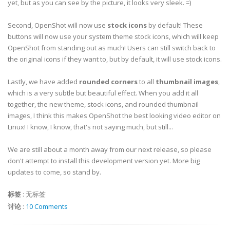
yet, but as you can see by the picture, it looks very sleek. =)
Second, OpenShot will now use
stock icons
by default! These
buttons will now use your system theme stock icons, which will keep
OpenShot from standing out as much! Users can still switch back to
the original icons if they want to, but by default, it will use stock icons.
Lastly, we have added
rounded corners
to all
thumbnail images
,
which is a very subtle but beautiful effect. When you add it all
together, the new theme, stock icons, and rounded thumbnail
images, I think this makes OpenShot the best looking video editor on
Linux! I know, I know, that's not saying much, but still...
We are still about a month away from our next release, so please
don't attempt to install this development version yet. More big
updates to come, so stand by.
标签
:
无标签
讨论
:
10 Comments