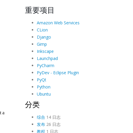
重要项目
Amazon Web Services
CLion
Django
Gimp
Inkscape
Launchpad
PyCharm
PyDev - Eclipse Plugin
PyQt
Python
Ubuntu
分类
综合
14 日志
发布
26 日志
教程
1 日志