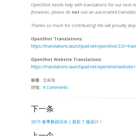
OpenShot needs help with translations for our next re
(however, please do
not
use an automated translatio
Thanks so much for contributing! We will proudly disp
OpenShot Translations:
https://translations.launchpad.net/openshot/2.0/+tran
OpenShot Website Translations:
https://translations.launchpad.net/openshot/website/
标签
:
无标签
讨论
:
4 Comments
下一条
2019 春季募捐活动 | 新款 T 恤设计！
上一个