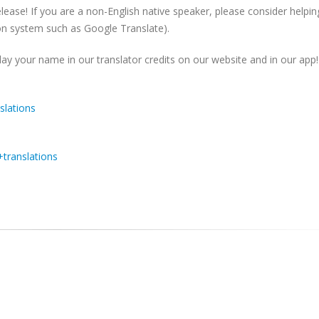
lease! If you are a non-English native speaker, please consider helpin
n system such as Google Translate).
lay your name in our translator credits on our website and in our app!
slations
+translations