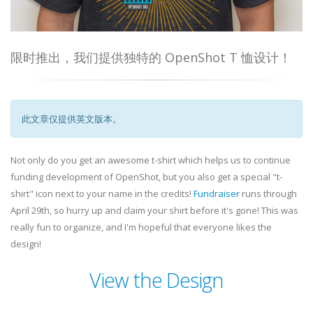
限时推出，我们提供独特的 OpenShot T 恤设计！
此文章仅提供英文版本。
Not only do you get an awesome t-shirt which helps us to continue
funding development of OpenShot, but you also get a special "t-
shirt" icon next to your name in the credits!
Fundraiser
runs through
April 29th, so hurry up and claim your shirt before it's gone! This was
really fun to organize, and I'm hopeful that everyone likes the
design!
View the Design