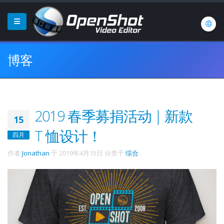
博客
2019 春季募捐活动 | 新款
15
T 恤设计！
四月
作者
Jonathan
于
2019年4月15日
分类于
综合
.