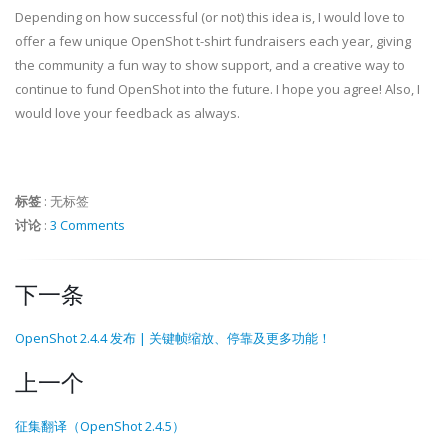
Depending on how successful (or not) this idea is, I would love to
offer a few unique OpenShot t-shirt fundraisers each year, giving
the community a fun way to show support, and a creative way to
continue to fund OpenShot into the future. I hope you agree! Also, I
would love your feedback as always.
标签
:
无标签
讨论
:
3 Comments
下一条
OpenShot 2.4.4 发布 | 关键帧缩放、停靠及更多功能！
上一个
征集翻译（OpenShot 2.4.5）