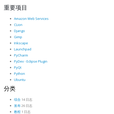
重要项目
Amazon Web Services
CLion
Django
Gimp
Inkscape
Launchpad
PyCharm
PyDev - Eclipse Plugin
PyQt
Python
Ubuntu
分类
综合
14 日志
发布
26 日志
教程
1 日志