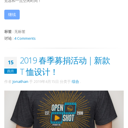
览器和一点空闲时间！
继续
标签
:
无标签
讨论
:
4 Comments
2019 春季募捐活动 | 新款
15
T 恤设计！
四月
作者
Jonathan
于
2019年4月15日
分类于
综合
.