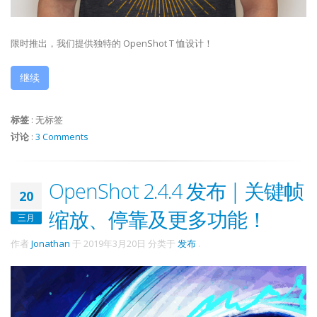
限时推出，我们提供独特的 OpenShot T 恤设计！
继续
标签
:
无标签
讨论
:
3 Comments
OpenShot 2.4.4 发布 | 关键帧
20
缩放、停靠及更多功能！
三月
作者
Jonathan
于
2019年3月20日
分类于
发布
.