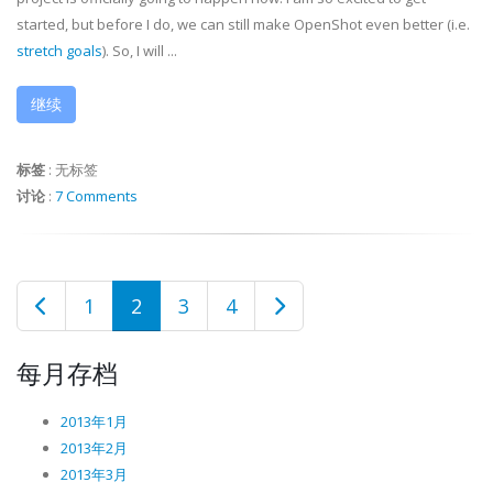
started, but before I do, we can still make OpenShot even better (i.e.
stretch goals
). So, I will ...
继续
标签
:
无标签
讨论
:
7 Comments
1
2
3
4
每月存档
2013年1月
2013年2月
2013年3月