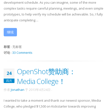
development schedule. As you can imagine, some of the more
complex tasks require careful planning, meetings, and even simple
prototypes, to help verify my schedule will be achievable. So, I fully
anticipate completing ...
继续
标签
:
无标签
讨论
:
33 Comments
OpenShot赞助商：
24
Media College！
四月
作者
Jonathan
于
2013年4月24日
.
I wanted to take a moment and thank our newest sponsor, Media
College, who pledged $1,500 on Kickstarter towards improving