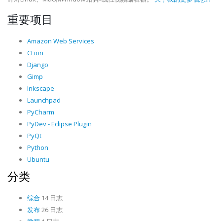
重要项目
Amazon Web Services
CLion
Django
Gimp
Inkscape
Launchpad
PyCharm
PyDev - Eclipse Plugin
PyQt
Python
Ubuntu
分类
综合
14 日志
发布
26 日志