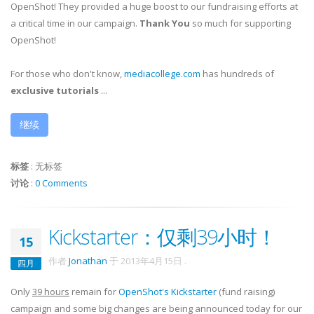
OpenShot! They provided a huge boost to our fundraising efforts at
a critical time in our campaign.
Thank You
so much for supporting
OpenShot!
For those who don't know,
mediacollege.com
has hundreds of
exclusive tutorials
...
继续
标签
:
无标签
讨论
:
0 Comments
Kickstarter：仅剩39小时！
15
作者
Jonathan
于
2013年4月15日
.
四月
Only
39 hours
remain for
OpenShot's Kickstarter
(fund raising)
campaign and some big changes are being announced today for our