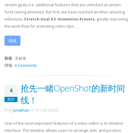
stretch goals (i.e. additional features that are unlocked at certain
fund raising amounts). But first, we have reached another amazing
milestone,
Stretch Goal #3: Animation Presets
, greatly improving
the work-flow for animating video clips ...
继续
标签
:
无标签
讨论
:
6 Comments
抢先一睹OpenShot的新时间
4
线！
四月
作者
Jonathan
于
2013年4月4日
.
One of the most important features of a video editor is its timeline
interface. The timeline allows users to arrange, trim, and position