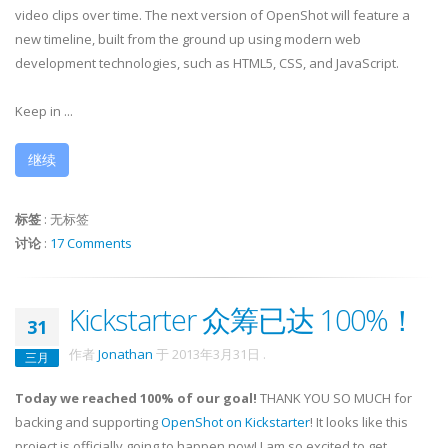
video clips over time. The next version of OpenShot will feature a
new timeline, built from the ground up using modern web
development technologies, such as HTML5, CSS, and JavaScript.
Keep in ...
继续
标签
:
无标签
讨论
:
17 Comments
Kickstarter 众筹已达 100%！
31
作者
Jonathan
于
2013年3月31日
.
三月
Today we reached 100% of our goal!
THANK YOU SO MUCH for
backing and supporting
OpenShot on Kickstarter
! It looks like this
project is officially going to happen now! I am so excited to get