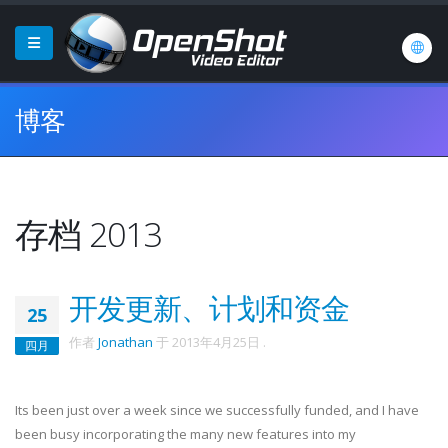
博客
存档 2013
开发更新、计划和资金
25
作者
Jonathan
于
2013年4月25日
.
四月
Its been just over a week since we successfully funded, and I have
been busy incorporating the many new features into my