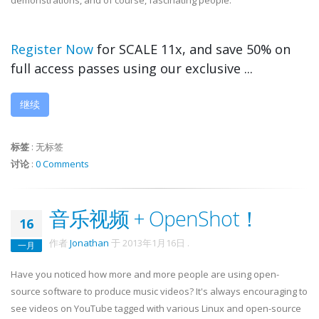
demonstrations, and of course, fascinating people.
Register Now
for SCALE 11x, and save 50% on
full access passes using our exclusive ...
继续
标签
:
无标签
讨论
:
0 Comments
音乐视频 + OpenShot！
16
作者
Jonathan
于
2013年1月16日
.
一月
Have you noticed how more and more people are using open-
source software to produce music videos? It's always encouraging to
see videos on YouTube tagged with various Linux and open-source