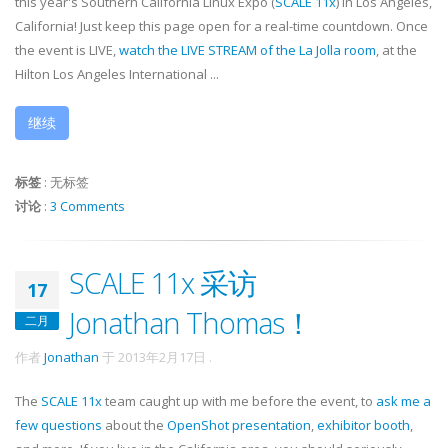
this year's Southern California Linux Expo (
SCALE 11x
) in Los Angeles,
California! Just keep this page open for a real-time countdown. Once
the event is LIVE,
watch the LIVE STREAM of the La Jolla room
, at the
Hilton Los Angeles International ...
继续
标签
:
无标签
讨论
:
3 Comments
SCALE 11x 采访
17
Jonathan Thomas！
二月
作者
Jonathan
于
2013年2月17日
.
The
SCALE 11x
team caught up with me before the event, to
ask me a
few questions
about the
OpenShot presentation
,
exhibitor booth
,