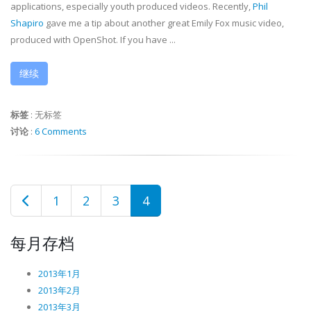
applications, especially youth produced videos. Recently,
Phil
Shapiro
gave me a tip about another great Emily Fox music video,
produced with OpenShot. If you have ...
继续
标签
:
无标签
讨论
:
6 Comments
1
2
3
4
每月存档
2013年1月
2013年2月
2013年3月