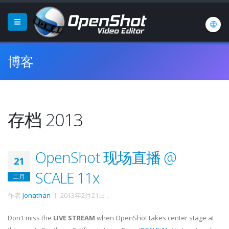
博客
存档 2013
OpenShot 现场直播 @
21
SCALE 11x
二月
作者
Jonathan
于
2013年2月21日
.
Don't miss the
LIVE STREAM
when OpenShot takes center stage at