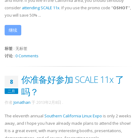
and more. If you live in the California area, you should seriously
consider
attending SCALE 11x
. If you use the promo code "
OSHOT
",
you will save 50% ...
继续
标签
:
无标签
讨论
:
0 Comments
你准备好参加 SCALE 11x 了
8
吗？
二月
作者
Jonathan
于
2013年2月8日
.
The eleventh annual
Southern California Linux Expo
is only 2 weeks
away, and I hope you have already made plans to attend the show!
It is a great event, with many interesting booths, presentations,