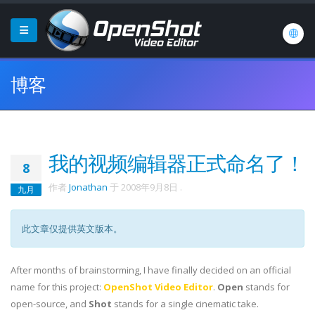
博客
我的视频编辑器正式命名了！
8
作者
Jonathan
于
2008年9月8日
.
九月
此文章仅提供英文版本。
After months of brainstorming, I have finally decided on an official
name for this project:
OpenShot Video Editor
.
Open
stands for
open-source, and
Shot
stands for a single cinematic take.