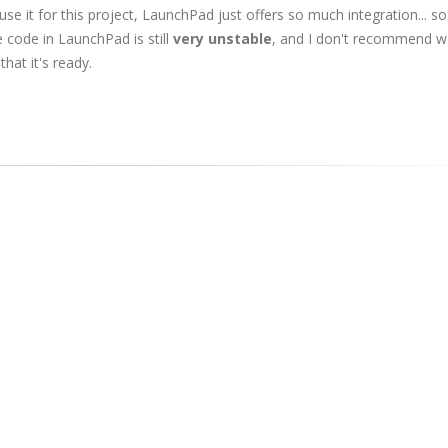
use it for this project, LaunchPad just offers so much integration... 
ce code in LaunchPad is still
very unstable
, and I don't recommend w
hat it's ready.