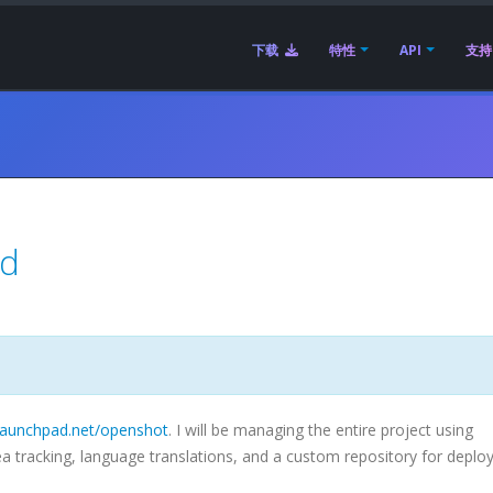
下载
特性
API
支持
d
/launchpad.net/openshot
. I will be managing the entire project using
idea tracking, language translations, and a custom repository for depl