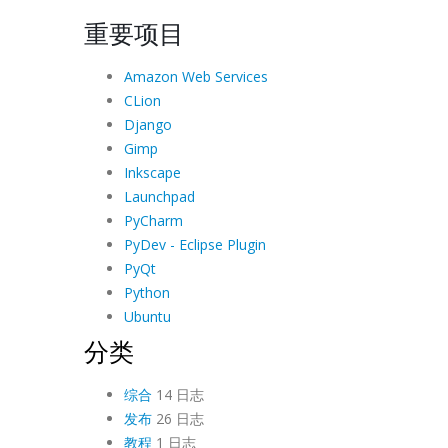
重要项目
Amazon Web Services
CLion
Django
Gimp
Inkscape
Launchpad
PyCharm
PyDev - Eclipse Plugin
PyQt
Python
Ubuntu
分类
综合
14 日志
发布
26 日志
教程
1 日志