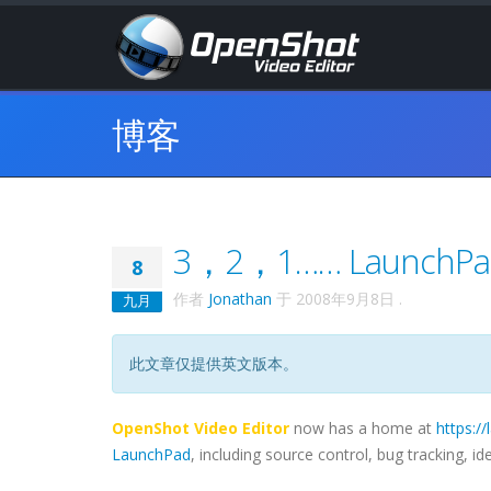
博客
3，2，1…… LaunchPa
8
作者
Jonathan
于
2008年9月8日
.
九月
此文章仅提供英文版本。
OpenShot Video Editor
now has a home at
https:/
LaunchPad
, including source control, bug tracking, 