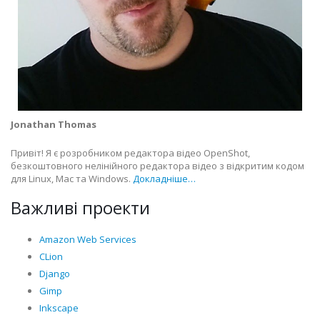
Jonathan Thomas
Привіт! Я є розробником редактора відео OpenShot,
безкоштовного нелінійного редактора відео з відкритим кодом
для Linux, Mac та Windows.
Докладніше…
Важливі проекти
Amazon Web Services
CLion
Django
Gimp
Inkscape