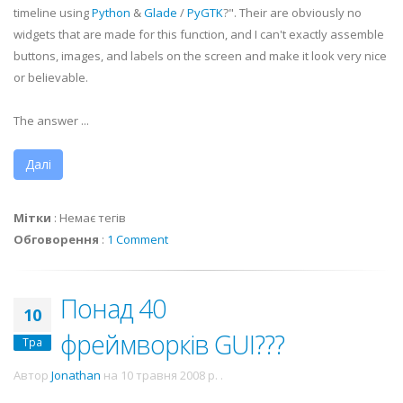
timeline using
Python
&
Glade
/
PyGTK
?". Their are obviously no
widgets that are made for this function, and I can't exactly assemble
buttons, images, and labels on the screen and make it look very nice
or believable.
The answer ...
Далі
Мітки
:
Немає тегів
Обговорення
:
1 Comment
Понад 40
10
фреймворків GUI???
Тра
Автор
Jonathan
на
10 травня 2008 р.
.