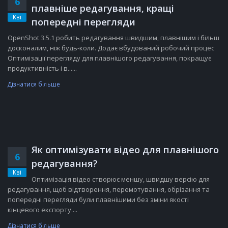
6
плавніше редагування, кращі
Кві
попередні перегляди
OpenShot 3.5.1 робить редагування швидшим, плавнішим і більш
досконалим, ніж будь-коли. Додає вбудований робочий процес
Оптимізації перегляду для плавнішого редагування, покращує
продуктивність і в......
Дізнатися більше
Як оптимізувати відео для плавнішого
6
редагування?
Кві
Оптимізація відео створює меншу, швидшу версію для
редагування, щоб відтворення, перемотування, обрізання та
попередні перегляди були плавнішими без зміни якості
кінцевого експорту....
Дізнатися більше