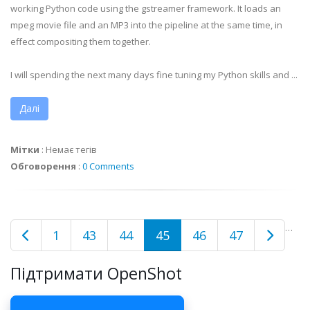
working Python code using the gstreamer framework. It loads an
mpeg movie file and an MP3 into the pipeline at the same time, in
effect compositing them together.
I will spending the next many days fine tuning my Python skills and ...
Далі
Мітки
:
Немає тегів
Обговорення
:
0 Comments
…
1
43
44
45
46
47
Підтримати OpenShot