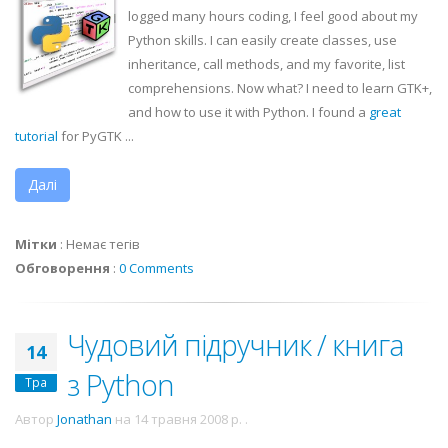
logged many hours coding, I feel good about my
Python skills. I can easily create classes, use
inheritance, call methods, and my favorite, list
comprehensions. Now what? I need to learn
GTK
+,
and how to use it with Python. I found a
great
tutorial
for
PyGTK
...
Далі
Мітки
:
Немає тегів
Обговорення
:
0 Comments
Чудовий підручник / книга
14
з Python
Тра
Автор
Jonathan
на
14 травня 2008 р.
.