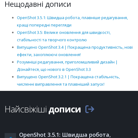
Нещодавні дописи
OpenShot 3.5.1: Швидша робота, плавніше редагування,
кращі попередні перегляди
OpenShot 3.5: Велике оновлення для швидкості,
стабільності та творчого контролю
Випущено OpenShot 3.4 | Покращена продуктивність, нові
ефекти, захоплюючі оновлення!
Розумніші редагування, приголомшливий дизайн |
Дізнайтеся, що нового в OpenShot 3.3
Випущено OpenShot 3.2.1 | Покращена стабільність,
численні виправлення та плавніший запуск!
Найсвіжіші
дописи
OpenShot 3.5.1: Швидша робота,