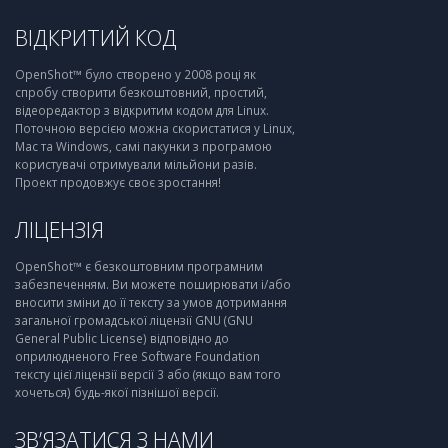
ВІДКРИТИЙ КОД
OpenShot™ було створено у 2008 році як
спробу створити безкоштовний, простий,
відеоредактор з відкритим кодом для Linux.
Поточною версією можна скористатися у Linux,
Mac та Windows, самі пакунки з програмою
користувачі отримували мільйони разів.
Проект продовжує своє зростання!
ЛІЦЕНЗІЯ
OpenShot™ є безкоштовним програмним
забезпеченням. Ви можете поширювати і/або
вносити зміни до її тексту за умов дотримання
загальної громадської ліцензії GNU (GNU
General Public License) відповідно до
оприлюдненого Free Software Foundation
тексту цієї ліцензії версії 3 або (якщо вам того
хочеться) будь-якої пізнішої версії.
ЗВ’ЯЗАТИСЯ З НАМИ