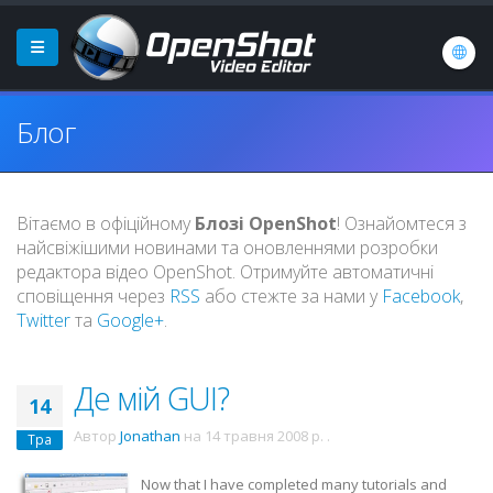
Блог
Вітаємо в офіційному
Блозі OpenShot
! Ознайомтеся з
найсвіжішими новинами та оновленнями розробки
редактора відео OpenShot. Отримуйте автоматичні
сповіщення через
RSS
або стежте за нами у
Facebook
,
Twitter
та
Google+
.
Де мій GUI?
14
Автор
Jonathan
на
14 травня 2008 р.
.
Тра
Now that I have completed many tutorials and