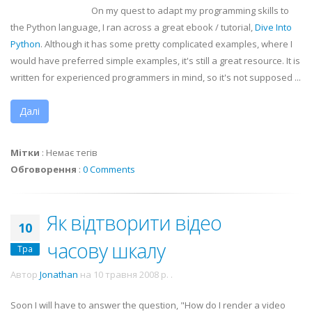
On my quest to adapt my programming skills to
the Python language, I ran across a great
ebook
/ tutorial,
Dive Into
Python
. Although it has some pretty complicated examples, where I
would have preferred simple examples, it's still a great resource. It is
written for experienced programmers in mind, so it's not supposed ...
Далі
Мітки
:
Немає тегів
Обговорення
:
0 Comments
Як відтворити відео
10
часову шкалу
Тра
Автор
Jonathan
на
10 травня 2008 р.
.
Soon I will have to answer the question, "How do I render a video