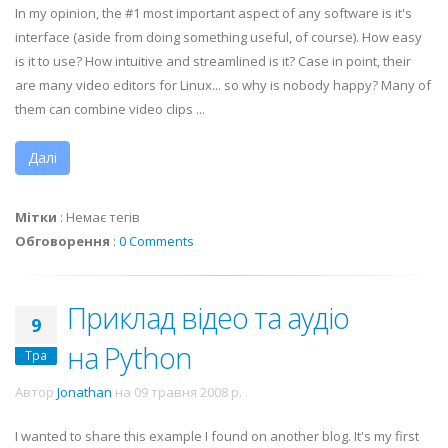
In my opinion, the #1 most important aspect of any software is it's
interface (aside from doing something useful, of course). How easy
is it to use? How intuitive and streamlined is it? Case in point, their
are many video editors for Linux... so why is nobody happy? Many of
them can combine video clips ...
Далі
Мітки
:
Немає тегів
Обговорення
:
0 Comments
Приклад відео та аудіо
9
на Python
Тра
Автор
Jonathan
на
09 травня 2008 р.
.
I wanted to share this example I found on another blog. It's my first