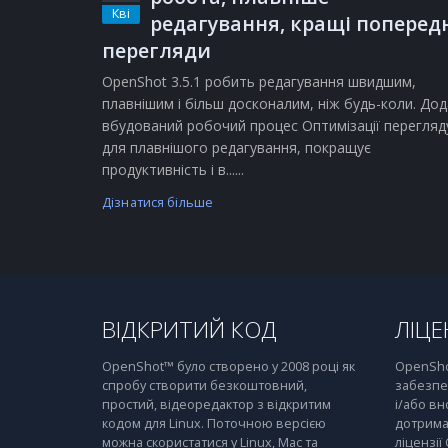
Кві
редагування, кращі поперед
перегляди
OpenShot 3.5.1 робить редагування швидшим,
плавнішим і більш досконалим, ніж будь-коли. Дод
вбудований робочий процес Оптимізації перегляд
для плавнішого редагування, покращує
продуктивність і в......
Дізнатися більше
ВІДКРИТИЙ КОД
ЛІЦЕ
OpenShot™ було створено у 2008 році як
OpenSho
спробу створити безкоштовний,
забезпе
простий, відеоредактор з відкритим
і/або вн
кодом для Linux. Поточною версією
дотрима
можна скористатися у Linux, Mac та
ліцензії