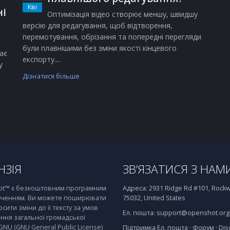
Кві
ні
Оптимізація відео створює меншу, швидшу
версію для редагування, щоб відтворення,
перемотування, обрізання та попередні перегляди
були плавнішими без зміни якості кінцевого
ає
експорту....
у
Дізнатися більше
НЗІЯ
ЗВ’ЯЗАТИСЯ З НАМ
t™ є безкоштовним програмним
Адреса:
2931 Ridge Rd #101, Rockwa
ченням. Ви можете поширювати
75032, United States
осити зміни до її тексту за умов
Ел. пошта:
support@openshot.org
ння загальної громадської
 GNU (GNU General Public License)
Підтримка
Ел. пошта
·
Форум
·
Dis