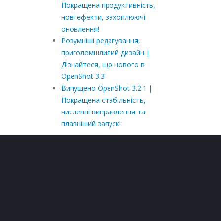
Покращена продуктивність,
нові ефекти, захоплюючі
оновлення!
Розумніші редагування,
приголомшливий дизайн |
Дізнайтеся, що нового в
OpenShot 3.3
Випущено OpenShot 3.2.1 |
Покращена стабільність,
численні виправлення та
плавніший запуск!