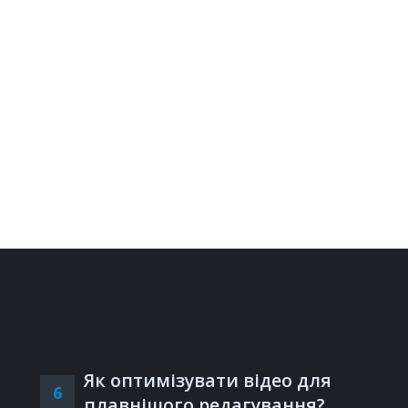
Як оптимізувати відео для
6
плавнішого редагування?