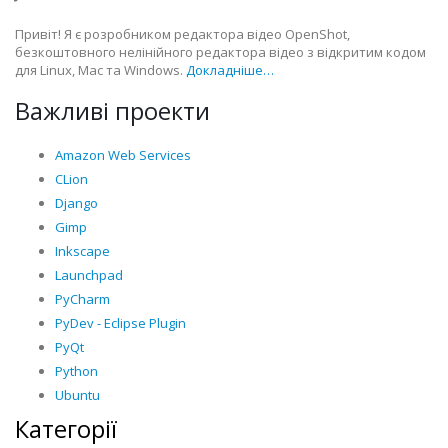
Привіт! Я є розробником редактора відео OpenShot,
безкоштовного нелінійного редактора відео з відкритим кодом
для Linux, Mac та Windows.
Докладніше…
Важливі проекти
Amazon Web Services
CLion
Django
Gimp
Inkscape
Launchpad
PyCharm
PyDev - Eclipse Plugin
PyQt
Python
Ubuntu
Категорії