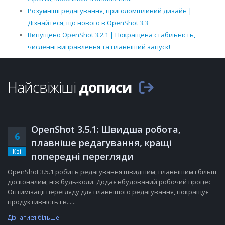
Розумніші редагування, приголомшливий дизайн |
Дізнайтеся, що нового в OpenShot 3.3
Випущено OpenShot 3.2.1 | Покращена стабільність,
численні виправлення та плавніший запуск!
Найсвіжіші
дописи
OpenShot 3.5.1: Швидша робота,
6
плавніше редагування, кращі
Кві
попередні перегляди
OpenShot 3.5.1 робить редагування швидшим, плавнішим і більш
досконалим, ніж будь-коли. Додає вбудований робочий процес
Оптимізації перегляду для плавнішого редагування, покращує
продуктивність і в......
Дізнатися більше