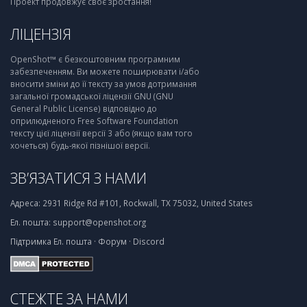
Проект продовжує своє зростання!
ЛІЦЕНЗІЯ
OpenShot™ є безкоштовним програмним
забезпеченням. Ви можете поширювати і/або
вносити зміни до її тексту за умов дотримання
загальної громадської ліцензії GNU (GNU
General Public License) відповідно до
оприлюдненого Free Software Foundation
тексту цієї ліцензії версії 3 або (якщо вам того
хочеться) будь-якої пізнішої версії.
ЗВ’ЯЗАТИСЯ З НАМИ
Адреса:
2931 Ridge Rd #101, Rockwall, TX 75032, United States
Ел. пошта:
support@openshot.org
Підтримка
Ел. пошта
·
Форум
·
Discord
СТЕЖТЕ ЗА НАМИ