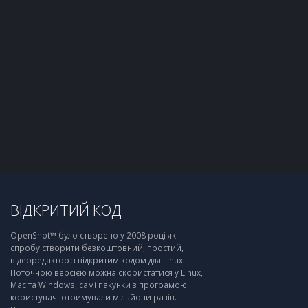
ВІДКРИТИЙ КОД
OpenShot™ було створено у 2008 році як
спробу створити безкоштовний, простий,
відеоредактор з відкритим кодом для Linux.
Поточною версією можна скористатися у Linux,
Mac та Windows, самі пакунки з програмою
користувачі отримували мільйони разів.