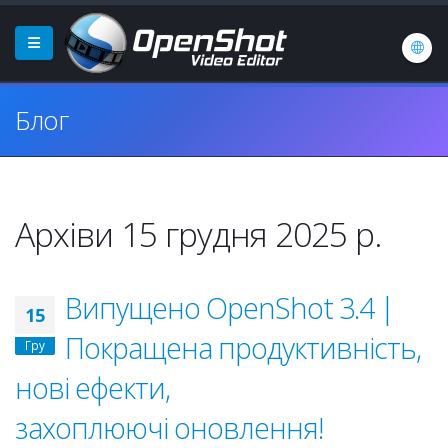
Блог
Архіви 15 грудня 2025 р.
Випущено OpenShot 3.4 |
15
Покращена продуктивність,
Гру
нові ефекти,
захоплюючі оновлення!