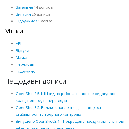
Загальне
14 дописів
Випуски
26 дописів
Підручники
1 допис
Мітки
API
Відгуки
Маска
Переходи
Підручник
Нещодавні дописи
OpenShot 3.5.1: Швидша робота, плавніше редагування,
кращі попередні перегляди
OpenShot 3.5: Велике оновлення для швидкості,
стабільності та творчого контролю
Випущено OpenShot 3.4 | Покращена продуктивність, нові
ефекти, захоплюючі оновлення!