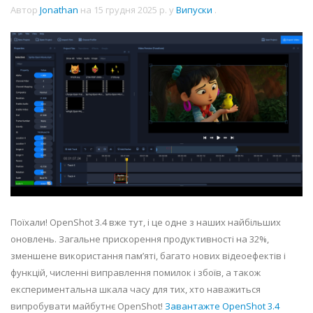
Автор
Jonathan
на
15 грудня 2025 р.
у
Випуски
.
Поїхали! OpenShot 3.4 вже тут, і це одне з наших найбільших
оновлень. Загальне прискорення продуктивності на 32%,
зменшене використання пам’яті, багато нових відеоефектів і
функцій, численні виправлення помилок і збоїв, а також
експериментальна шкала часу для тих, хто наважиться
випробувати майбутнє OpenShot!
Завантажте OpenShot 3.4