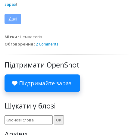
зараз
!
Далі
Мітки
:
Немає тегів
Обговорення
:
2 Comments
Підтримати OpenShot
Підтримайте зараз!
Шукати у блозі
Архіви